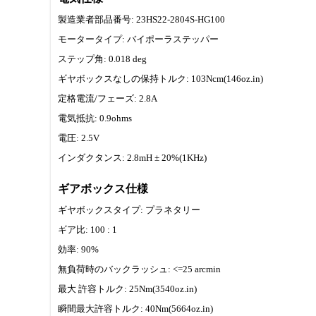
製造業者部品番号: 23HS22-2804S-HG100
モータータイプ: バイポーラステッパー
ステップ角: 0.018 deg
ギヤボックスなしの保持トルク: 103Ncm(146oz.in)
定格電流/フェーズ: 2.8A
電気抵抗: 0.9ohms
電圧: 2.5V
インダクタンス: 2.8mH ± 20%(1KHz)
ギアボックス仕様
ギヤボックスタイプ: プラネタリー
ギア比: 100 : 1
効率: 90%
無負荷時のバックラッシュ: <=25 arcmin
最大 許容トルク: 25Nm(3540oz.in)
瞬間最大許容トルク: 40Nm(5664oz.in)