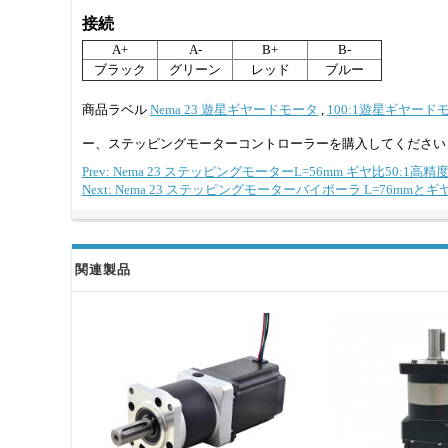
接続
A+
A-
B+
B-
ブラック
グリーン
レッド
ブルー
商品ラベル
Nema 23 遊星ギヤードモータ
,
100:1遊星ギヤード
ー、ステッピングモーターコントローラーを購入してください
Prev: Nema 23 ステッピングモーターL=56mm ギヤ比50:1
Next: Nema 23 ステッピングモーターバイポーラ L=76mmと
関連製品