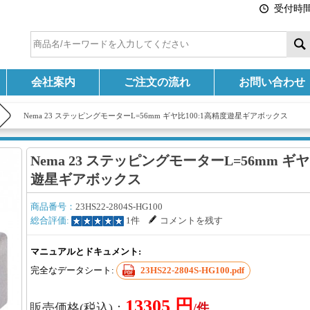
受付時間:
会社案内
ご注文の流れ
お問い合わせ
Nema 23 ステッピングモーターL=56mm ギヤ比100:1高精度遊星ギアボックス
Nema 23 ステッピングモーターL=56mm ギヤ
遊星ギアボックス
商品番号：
23HS22-2804S-HG100
総合評価:
1件
コメントを残す
マニュアルとドキュメント:
完全なデータシート:
23HS22-2804S-HG100.pdf
13305 円
販売価格(税込)：
/件