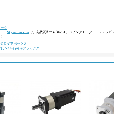
モータ
Skysmotor.com
で、高品質且つ安値のステッピングモーター、ステッピ
！
高精度遊星ギアボックス
ギヤ比 5:1平行軸ギアボックス