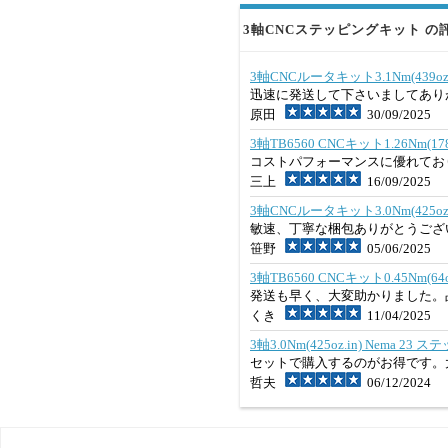
3軸CNCステッピングキット の評
3軸CNCルータキット3.1Nm(439
迅速に発送して下さいましてあり
原田
30/09/2025
3軸TB6560 CNCキット1.26Nm(
コストパフォーマンスに優れてお
三上
16/09/2025
3軸CNCルータキット3.0Nm(425
敏速、丁寧な梱包ありがとうござ
笹野
05/06/2025
3軸TB6560 CNCキット0.45Nm
発送も早く、大変助かりました。
くき
11/04/2025
3軸3.0Nm(425oz.in) Nem
セットで購入するのがお得です。
哲夫
06/12/2024