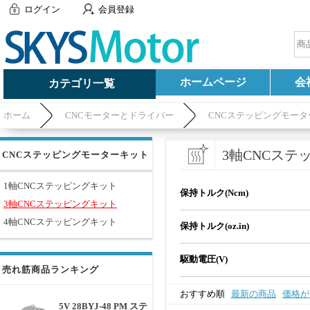
ログイン
会員登録
ホームページ
会
カテゴリ一覧
ホーム
CNCモーターとドライバー
CNCステッピングモータ
3軸CNCステ
CNCステッピングモーターキット
1軸CNCステッピングキット
保持トルク(Ncm)
3軸CNCステッピングキット
4軸CNCステッピングキット
保持トルク(oz.in)
駆動電圧(V)
売れ筋商品ランキング
おすすめ順
最新の商品
価格が
5V 28BYJ-48 PM ステ