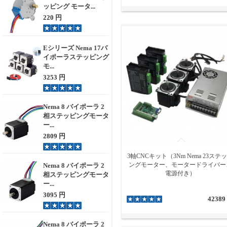
ッピング モータ...
220 円
Eシリーズ Nema 17バ
イポーラステッピング
モ...
3253 円
Nema 8 バイポーラ 2
相ステッピングモータ
ー...
2809 円
3軸CNCキット（3Nm Nema 23ステ
ングモーター、モータードライバー
Nema 8 バイポーラ 2
電源付き）
相ステッピングモータ
ー...
3095 円
42389
Nema 8 バイポーラ 2