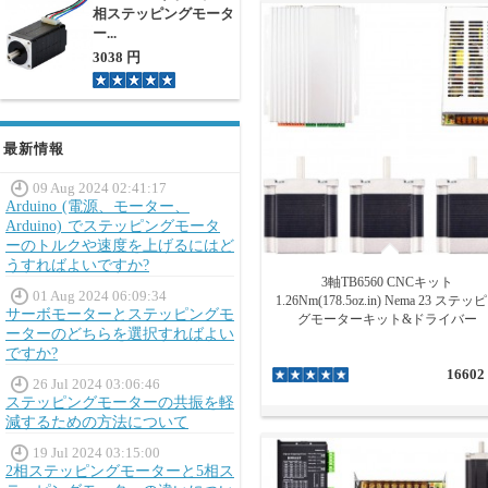
相ステッピングモータ
ー...
3038 円
最新情報
09 Aug 2024 02:41:17
Arduino (電源、モーター、
Arduino) でステッピングモータ
ーのトルクや速度を上げるにはど
うすればよいですか?
3軸TB6560 CNCキット
01 Aug 2024 06:09:34
1.26Nm(178.5oz.in) Nema 23 ステッ
サーボモーターとステッピングモ
グモーターキット&ドライバー
ーターのどちらを選択すればよい
ですか?
16602
26 Jul 2024 03:06:46
ステッピングモーターの共振を軽
減するための方法について
19 Jul 2024 03:15:00
2相ステッピングモーターと5相ス