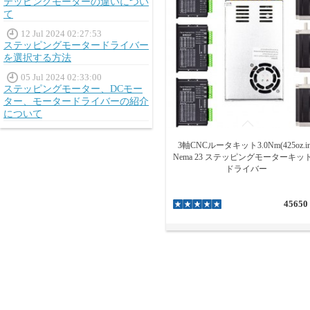
テッピングモーターの違いについ
て
12 Jul 2024 02:27:53
ステッピングモータードライバー
を選択する方法
05 Jul 2024 02:33:00
ステッピングモーター、DCモー
ター、モータードライバーの紹介
について
3軸CNCルータキット3.0Nm(425oz.in
Nema 23 ステッピングモーターキッ
ドライバー
45650