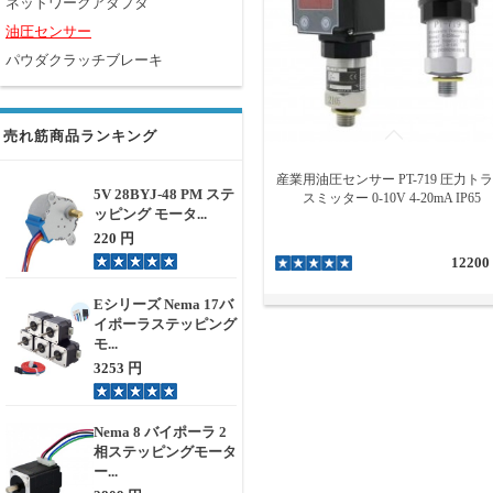
ネットワークアダプタ
油圧センサー
パウダクラッチブレーキ
売れ筋商品ランキング
産業用油圧センサー PT-719 圧力ト
5V 28BYJ-48 PM ステ
スミッター 0-10V 4-20mA IP65
ッピング モータ...
220 円
12200
Eシリーズ Nema 17バ
イポーラステッピング
モ...
3253 円
Nema 8 バイポーラ 2
相ステッピングモータ
ー...