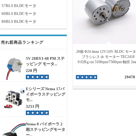
57BLS BLDCモータ
60BLS BLDCモータ
86BLS BLDCモータ
売れ筋商品ランキング
20個 Φ24.4mm 12V/24V BLDC モー
ブラシレス dc モーター TEC2418
5V 28BYJ-48 PM ステ
0.02Kg.cm 5100rpm/7500rpm 軸径 2
ッピング モータ...
220 円
29470
Eシリーズ Nema 17バ
イポーラステッピング
モ...
3253 円
Nema 8 バイポーラ 2
相ステッピングモータ
ー...