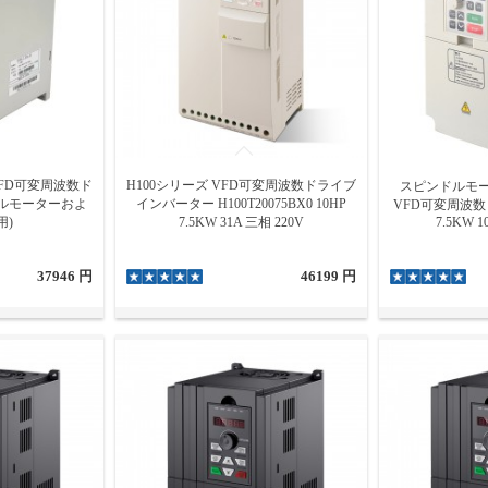
 VFD可変周波数ド
H100シリーズ VFD可変周波数ドライブ
スピンドルモー
ドルモーターおよ
インバーター H100T20075BX0 10HP
VFD可変周波
用)
7.5KW 31A 三相 220V
7.5KW 1
37946 円
46199 円