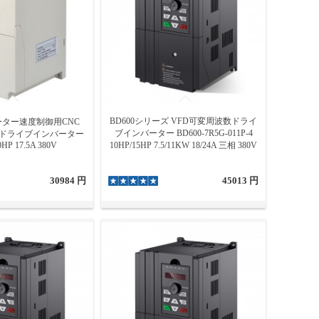
BD600シリーズ VFD可変周波数ドライ
ター速度制御用CNC
ブインバーター BD600-7R5G-011P-4
数ドライブインバーター
0HP 17.5A 380V
10HP/15HP 7.5/11KW 18/24A 三相 380V
30984 円
45013 円