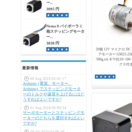
ー...
3095 円
Nema 8 バイポーラ 2
相ステッピングモータ
ー...
3038 円
20個 12V マイクロ 
アモーター GM25-25BY
500g,cm ギヤ比10~1
クス付
最新情報
09 Aug 2024 02:41:17
Arduino (電源、モーター、
Arduino) でステッピングモータ
ーのトルクや速度を上げるにはど
うすればよいですか?
01 Aug 2024 06:09:34
サーボモーターとステッピングモ
ーターのどちらを選択すればよい
ですか?
26 Jul 2024 03:06:46