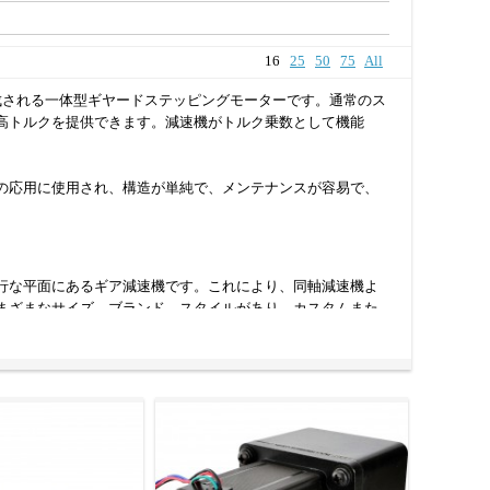
16
25
50
75
All
成される一体型ギヤードステッピングモーターです。通常のス
高トルクを提供できます。減速機がトルク乗数として機能
の応用に使用され、構造が単純で、メンテナンスが容易で、
行な平面にあるギア減速機です。これにより、同軸減速機よ
まざまなサイズ、ブランド、スタイルがあり、カスタムまた
。各ギアタイプには、独自の利点とコストがあります。平歯車
で、より静かで、より強力になる傾向があります。