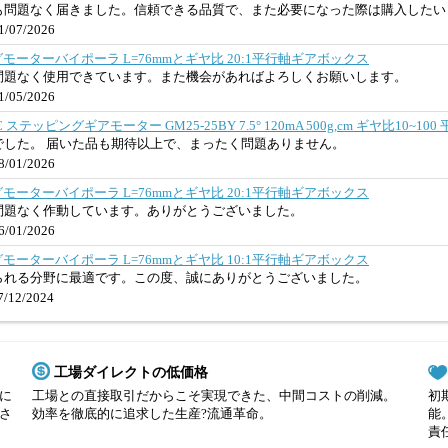
も問題なく届きました。信頼できる品質で、また必要になった際は購入したい
/07/2026
ングモーターバイポーラ L=76mmとギヤ比 20:1平行軸ギアボックス
問題なく使用できています。また機会があればよろしくお願いします。
/05/2026
C ステッピングギアモーター GM25-25BY 7.5° 120mA 500g,cm ギヤ比10
でした。 届いた品も期待以上で、まったく問題ありません。
/01/2026
ングモーターバイポーラ L=76mmとギヤ比 20:1平行軸ギアボックス
問題なく作動しています。ありがとうございました。
/01/2026
ングモーターバイポーラ L=76mmとギヤ比 10:1平行軸ギアボックス
られる分野に最適です。この度、誠にありがとうございました。
/12/2024
工場ダイレクトの低価格
に
工場との直接取引だからこそ実現できた、中間コストの削減。
初
さ
効率を徹底的に追求した生産?流通革命。
能
責