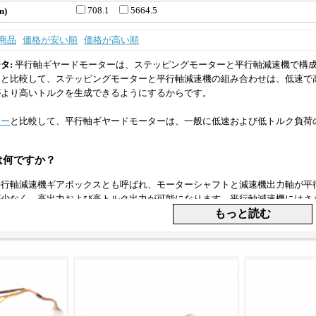
708.1
5664.5
n)
商品
価格が安い順
価格が高い順
タ:
平行軸ギヤードモーターは、ステッピングモーターと平行軸減速機で構
ーと比較して、ステッピングモーターと平行軸減速機の組み合わせは、低速で
がより高いトルクを生成できるようにするからです。
ター
と比較して、平行軸ギヤードモーターは、一般に低速および低トルク負荷
は何ですか？
平行軸減速機ギアボックスとも呼ばれ、モーターシャフトと減速機出力軸が平
が少なく、高出力および高トルク出力が可能になります。平行軸減速機にはさ
ができます。
、平歯車、はすば歯車、二重らせん歯車の3つの主要な歯車タイプがあります
多くの場合最も手頃な価格ですが、はすば歯車と二重らせん歯車は、より高価