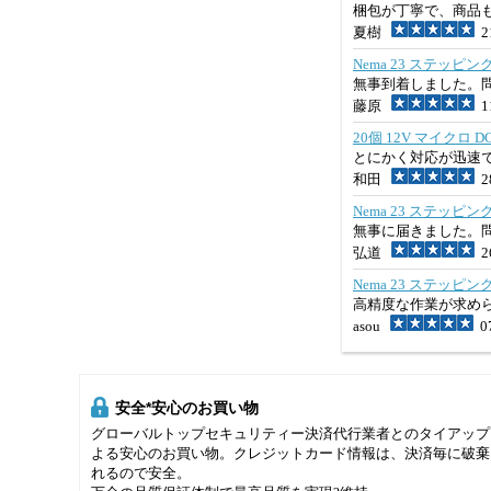
梱包が丁寧で、商品
夏樹
21
Nema 23 ステッピ
無事到着しました。
藤原
11
20個 12V マイクロ D
とにかく対応が迅速
和田
28
Nema 23 ステッピ
無事に届きました。
弘道
26
Nema 23 ステッピ
高精度な作業が求め
asou
07
安全*安心のお買い物
グローバルトップセキュリティー決済代行業者とのタイアップ
よる安心のお買い物。クレジットカード情報は、決済毎に破棄
れるので安全。