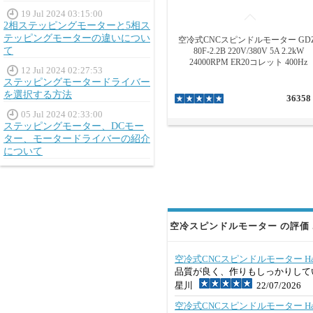
19 Jul 2024 03:15:00
2相ステッピングモーターと5相ス
テッピングモーターの違いについ
空冷式CNCスピンドルモーター GDZ
て
80F-2.2B 220V/380V 5A 2.2kW
24000RPM ER20コレット 400Hz
12 Jul 2024 02:27:53
ステッピングモータードライバー
を選択する方法
36358
05 Jul 2024 02:33:00
ステッピングモーター、DCモー
ター、モータードライバーの紹介
について
空冷スピンドルモーター の評価 
空冷式CNCスピンドルモーター Handi JG
品質が良く、作りもしっかりして
星川
22/07/2026
空冷式CNCスピンドルモーター Handi 