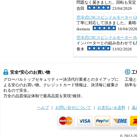
問題なく届きました。回転も安
吉田
23/04/2026
空冷式CNCスピンドルモーター GDZ-80F-
丁寧に対応して頂きました。素晴
ikemura
16/04/202
空冷式CNCスピンドルモーター Handi JG
インバーターとの組み合わせでも
青木
13/02/2026
安全*安心のお買い物
工
グローバルトップセキュリティー決済代行業者とのタイアップに
工場と
よる安心のお買い物。クレジットカード情報は、決済毎に破棄さ
効率を
れるので安全。
万全の品質保証体制で最高品質を実現?維持。
ヘルプ
|
お問い合せについて
|
お支払い＆送料
|
返
© 2012