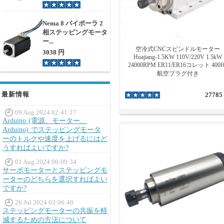
Nema 8 バイポーラ 2
相ステッピングモータ
ー...
空冷式CNCスピンドルモーター
3038 円
Huajiang-1.5KW 110V/220V 1.5kW
24000RPM ER11/ER16コレット 400H
航空プラグ付き
最新情報
27785
09 Aug 2024 02:41:17
Arduino (電源、モーター、
Arduino) でステッピングモータ
ーのトルクや速度を上げるにはど
うすればよいですか?
01 Aug 2024 06:09:34
サーボモーターとステッピングモ
ーターのどちらを選択すればよい
ですか?
26 Jul 2024 03:06:46
ステッピングモーターの共振を軽
減するための方法について