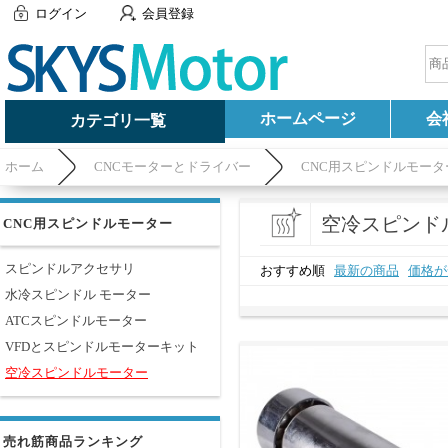
ログイン
会員登録
ホームページ
会
カテゴリ一覧
ホーム
CNCモーターとドライバー
CNC用スピンドルモータ
空冷スピンド
CNC用スピンドルモーター
スピンドルアクセサリ
おすすめ順
最新の商品
価格が
水冷スピンドル モーター
ATCスピンドルモーター
VFDとスピンドルモーターキット
空冷スピンドルモーター
売れ筋商品ランキング