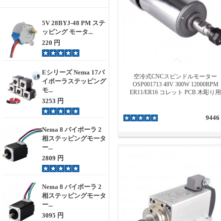
5V 28BYJ-48 PM ステ
ッピング モータ...
220 円
Eシリーズ Nema 17バ
空冷式CNCスピンドルモーター
イポーラステッピング
OSP001713 48V 300W 12000RPM
モ...
ER11/ER16 コレット PCB 木彫り用
3253 円
9446
Nema 8 バイポーラ 2
相ステッピングモータ
ー...
2809 円
Nema 8 バイポーラ 2
相ステッピングモータ
ー...
3095 円