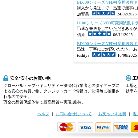
BD600シリーズ VFD可変周波数ドライブイン
購入から発送まで、迅速で無事に
加賀美
24/02/2026
H100シリーズ VFD可変周波数ドライブイ
迅速な発送をしていただきありが
信原
06/11/2025
BD600シリーズ VFD可変周波数ドライブイン
迅速・丁寧にご対応いただき、あ
toshiya
16/08/2025
安全*安心のお買い物
工
グローバルトップセキュリティー決済代行業者とのタイアップに
工場と
よる安心のお買い物。クレジットカード情報は、決済毎に破棄さ
効率を
れるので安全。
万全の品質保証体制で最高品質を実現?維持。
ヘルプ
|
お問い合せについて
|
お支払い＆送料
|
返