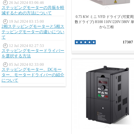
26 Jul 2024 03:06:46
ステッピングモーターの共振を軽
減するための方法について
0.75 KW ミニ VFD ドライブ (可変
19 Jul 2024 03:15:00
数ドライブ) H100 110V/220V/380V 
2相ステッピングモーターと5相ス
から三相
テッピングモーターの違いについ
て
17307
12 Jul 2024 02:27:53
ステッピングモータードライバー
を選択する方法
05 Jul 2024 02:33:00
ステッピングモーター、DCモー
ター、モータードライバーの紹介
について