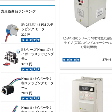
売れ筋商品ランキング
5V 28BYJ-48 PM ステ
ッピング モータ...
220 円
7.5kW H100シリーズ VFD可変周波
ライブ (CNCスピンドルモーターお
び彫刻機用)
Eシリーズ Nema 17バ
イポーラステッピング
モ...
37946
3253 円
Nema 8 バイポーラ 2
相ステッピングモータ
ー...
2809 円
Nema 8 バイポーラ 2