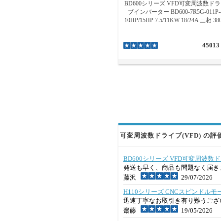
BD600シリーズ VFD可変周波数ド
ブインバーター BD600-7R5G-011P-
10HP/15HP 7.5/11KW 18/24A 三相 38
45013
可変周波数ドライブ(VFD) の評価
BD600シリーズ VFD可変周波数ドライブ
発送も早く、商品も問題なく届き
藤沢
29/07/2026
H110シリーズ CNCスピンドルモー
迅速丁寧なお取引き有り難うござ
齋藤
19/05/2026