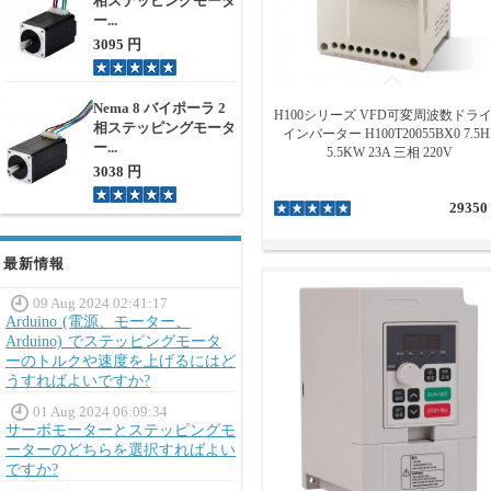
相ステッピングモータ
ー...
3095 円
Nema 8 バイポーラ 2
H100シリーズ VFD可変周波数ドラ
相ステッピングモータ
インバーター H100T20055BX0 7.5H
ー...
5.5KW 23A 三相 220V
3038 円
29350
最新情報
09 Aug 2024 02:41:17
Arduino (電源、モーター、
Arduino) でステッピングモータ
ーのトルクや速度を上げるにはど
うすればよいですか?
01 Aug 2024 06:09:34
サーボモーターとステッピングモ
ーターのどちらを選択すればよい
ですか?