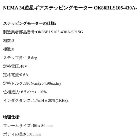
NEMA 34遊星ギアステッピングモーター OK86BLS105-430A-SPL5G 
ステッピングモーターの仕様:
製造業者部品番号:OK86BLS105-430A-SPL5G
相数:3
極数:8
ステップ角: 1.8 deg
定格電圧:48V
定格電流:0.6A
定格トルク:180Ncm(254.90oz.in)
位相抵抗: 6.5 ohms± 10%
インダクタンス: 1.7mH ± 20%(1KHz);
物理仕様:
フレームサイズ: 86 x 86 mm
ボディの長さ:105mm