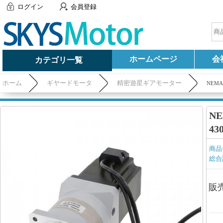
ログイン
会員登録
ホームページ
会
カテゴリ一覧
ホーム
ギヤードモータ
精密遊星ギアモーター
NEMA
N
43
商品
総合
販