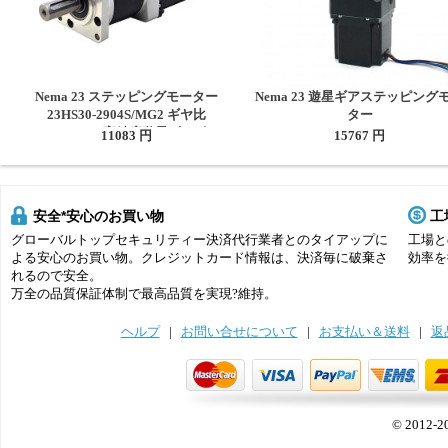
Nema 23 ステッピングモーター
Nema 23 遊星ギアステッピング
23HS30-2904S/MG2 ギヤ比
ター
10:1/20:1/50:1高精度遊星ギアボック
DLF+57HS5630A4D（4:1/5:1/10:1/2
11083 円
15767 円
ス付き
遊星ギアボックス付き）
安全*安心のお買い物
工
グローバルトップセキュリティー決済代行業者とのタイアップに
工場と
よる安心のお買い物。クレジットカード情報は、決済毎に破棄さ
効率を
れるので安全。
万全の品質保証体制で最高品質を実現?維持。
ヘルプ
|
お問い合せについて
|
お支払い＆送料
|
返
© 2012