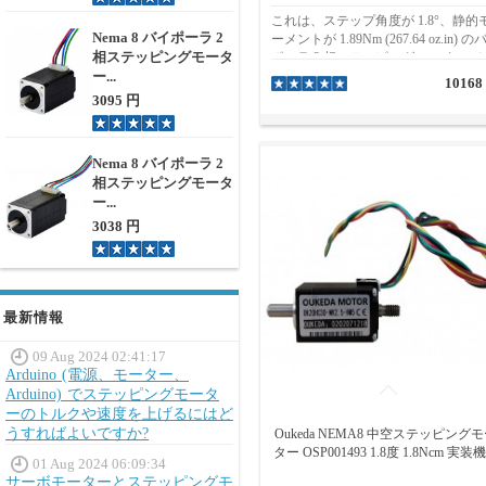
これは、ステップ角度が 1.8°、静的
Nema 8 バイポーラ 2
ーメントが 1.89Nm (267.64 oz.in) の
相ステッピングモータ
ポーラ 2 相ステッピング モーターで
ー...
す。定格電流は相あたり 4.2A、相電
10168
は 2.52VDC で動作します。モータ
3095 円
フレームサイズは57x57mm、本体の
さは76mmです。デュアル シャフト
計で、外側シャフトの直径が 12 mm
Nema 8 バイポーラ 2
内側シャフトの直径が 16 mm、フロ
相ステッピングモータ
ト シャフトの長さは 30 mm、リア 
ー...
フトの長さは 6 mm です。
3038 円
最新情報
09 Aug 2024 02:41:17
Arduino (電源、モーター、
Arduino) でステッピングモータ
ーのトルクや速度を上げるにはど
うすればよいですか?
Oukeda NEMA8 中空ステッピング
ター OSP001493 1.8度 1.8Ncm 実装
01 Aug 2024 06:09:34
サーボモーターとステッピングモ