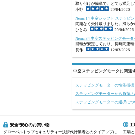
取り付けが簡単で、とても満足し
小野
29/04/2026
Nema 14 中空シャフト ステッピングモー
問題なく受け取りました。滑らか
ひとみ
20/04/2026
Nema 34 中空ステッピングモーター OK
回転が安定しており、長時間運転
長作
12/03/2026
中空ステッピングモータに関連
ステッピングモーターの性能指標
ステッピングモーターから負荷さ
ステッピングモーターの選択につ
安全*安心のお買い物
工
グローバルトップセキュリティー決済代行業者とのタイアップに
工場と