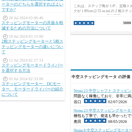
ーターのどちらを選択すればよい
これは、ステップ角が 1.8°、定格ト
ですか?
クが 1.8Ncm (2.55 oz.in) の 2 相ステ
ング モーターです。定格電圧
26 Jul 2024 03:06:46
3.9VDC、定格電流0.6Aで動作しま
ステッピングモーターの共振を軽
3080
モーターのフレームサイズは
減するための方法について
20x20mm、本体の長さは30mmです
ャフトの外径は5mm、内径は2.5mm
19 Jul 2024 03:15:00
で、フロントシャフトの長さは12m
2相ステッピングモーターと5相ス
リアシャフトの長さは5mmです。リ
テッピングモーターの違いについ
ド線の長さが300mmのリード線が4
て
いています。
12 Jul 2024 02:27:53
ステッピングモータードライバー
を選択する方法
中空ステッピングモータ の評価 
05 Jul 2024 02:33:00
ステッピングモーター、DCモー
ター、モータードライバーの紹介
Nema 23 中空シャフト ステッピングモー
について
問題なく稼働しており、非常に満
谷口
02/07/2026
Nema 23 中空ステッピングモーター O
梱包も丁寧で、発送も早かったで
奥田
08/05/2026
Nema 8 中空ステッピングモーター OK