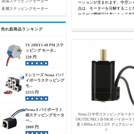
高温ステッピングモーター
ーションが含まれます。中空シ
点は、モーターを分解すること
多層ステッピングモーター
ーターは機械設計者にとって非
売れ筋商品ランキング
5V 28BYJ-48 PM ステ
ッピング モータ...
220 円
Eシリーズ Nema 17バ
イポーラステッピング
モ...
3253 円
Nema 8 バイポーラ 2
Nema 23 中空ステッピングモータ
相ステッピングモータ
OK57DL76EC1-B-NK30 バイポーラ 1
ー...
度 1.89Nm 4.2A 2.52V デュアルシ
2809 円
ト