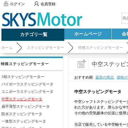
ログイン
会員登録
ホームページ
会
カテゴリ一覧
ホーム
ステッピングモーター
特殊ステッピングモーター
中空ステッピ
特殊ステッピングモーター
3相ステッピングモーター
おすすめ順
最新の商品
価格が
バイポーラステッピングモータ
中空ステッピングモータ
ユニポーラステッピングモータ
中空ステッピングモータ
中空シャフトステッピングモー
扁平薄型ステッピングモータ
れた穴があります。滑らかな中
その他の空気媒体の伝送に使用
防水ステッピングモータ
一体型ステッピングモータ
当店で販売している中空軸モー