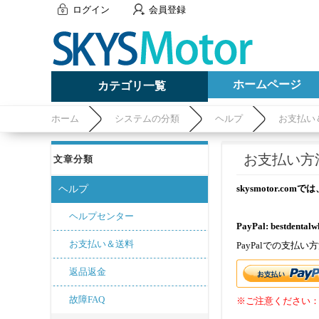
ログイン
会員登録
ホームページ
カテゴリ一覧
ホーム
システムの分類
ヘルプ
お支払い
お支払い方法に
文章分類
skysmotor.c
ヘルプ
ヘルプセンター
PayPal:
bestdental
お支払い＆送料
PayPalでの支
返品返金
故障FAQ
※ご注意ください