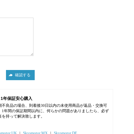
1年保証安心購入
期不良品の場合、到着後30日以内の未使用商品が返品・交換可
。1年間の保証期間以内に、何らかの問題がありましたら、必ず
任を持って解決致します。
smotor UK
|
Skysmotor MX
|
Skysmotor DE