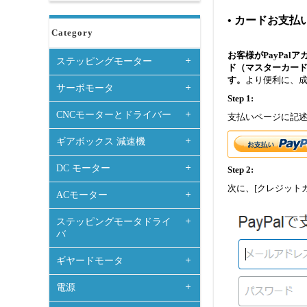
• カードお支払
Category
お客様がPayPa
ステッピングモーター
ド（マスターカード、
す。
より便利に、成
サーボモータ
Step 1:
CNCモーターとドライバー
支払いページに記述
ギアボックス 減速機
DC モーター
Step 2:
次に、[クレジット
ACモーター
ステッピングモータドライ
バ
ギヤードモータ
電源