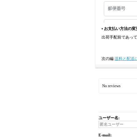
• お支払い方法の
出荷手配前であっ
次の編:
送料と配送
No reviews
ユーザー名:
E-mail: