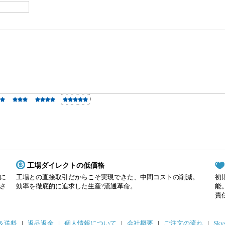
工場ダイレクトの低価格
に
工場との直接取引だからこそ実現できた、中間コストの削減。
初
さ
効率を徹底的に追求した生産?流通革命。
能
責
＆送料
|
返品返金
|
個人情報について
|
会社概要
|
ご注文の流れ
|
Sky