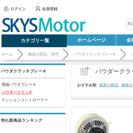
ログイン
会員登録
ホームページ
会
カテゴリ一覧
ホーム
機器の部品・部件
パウダクラッチブレーキ
パウダークラ
パウダクラッチブレーキ
電磁パウダブレーキ
おすすめ順
最新の商品
価格が
パウダークラッチ
テンションコントローラー
売れ筋商品ランキング