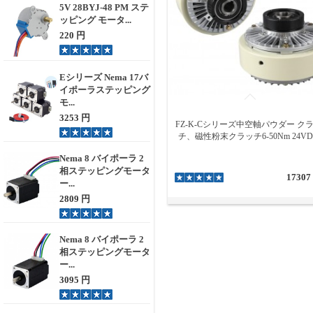
5V 28BYJ-48 PM ステ
ッピング モータ...
220 円
Eシリーズ Nema 17バ
イポーラステッピング
モ...
3253 円
FZ-K-Cシリーズ中空軸パウダー ク
チ、磁性粉末クラッチ6-50Nm 24VD
Nema 8 バイポーラ 2
相ステッピングモータ
17307
ー...
2809 円
Nema 8 バイポーラ 2
相ステッピングモータ
ー...
3095 円