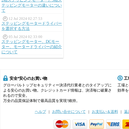
2相ステッピングモーターと5相ス
テッピングモーターの違いについ
て
12 Jul 2024 02:27:53
ステッピングモータードライバー
を選択する方法
05 Jul 2024 02:33:00
ステッピングモーター、DCモー
ター、モータードライバーの紹介
について
安全*安心のお買い物
工
グローバルトップセキュリティー決済代行業者とのタイアップに
工場と
よる安心のお買い物。クレジットカード情報は、決済毎に破棄さ
効率を
れるので安全。
万全の品質保証体制で最高品質を実現?維持。
ヘルプ
|
お問い合せについて
|
お支払い＆送料
|
返