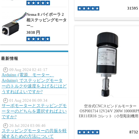
31595
Nema 8 バイポーラ 2
相ステッピングモータ
ー...
3038 円
最新情報
09 Aug 2024 02:41:17
Arduino (電源、モーター、
Arduino) でステッピングモータ
ーのトルクや速度を上げるにはど
うすればよいですか?
01 Aug 2024 06:09:34
サーボモーターとステッピングモ
空冷式CNCスピンドルモーター
ーターのどちらを選択すればよい
OSP001714 12V24/V 200W 10000R
ER11/ER16 コレット（小型彫刻機
ですか?
26 Jul 2024 03:06:46
ステッピングモーターの共振を軽
8732
減するための方法について