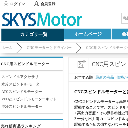
ログイン
会員登録
ホームページ
会
カテゴリ一覧
ホーム
CNCモーターとドライバー
CNC用スピンドルモータ
CNC用スピ
CNC用スピンドルモーター
スピンドルアクセサリ
おすすめ順
最新の商品
価格が
水冷スピンドル モーター
CNCスピンドルモーターと
ATCスピンドルモーター
VFDとスピンドルモーターキット
CNCスピンドルモーターは高速
空冷スピンドルモーター
駆動することです。スピンドル
1.高出力密度：その動作特性
2.十分な出力電力：スピンドル
駆動するための強力なパワーを
売れ筋商品ランキング