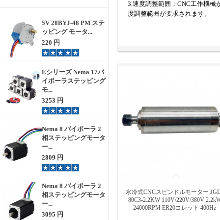
3.速度調整範囲：CNC工作
度調整範囲が要求されます。
5V 28BYJ-48 PM ステ
CNCスピンドルモーターの
ッピング モータ...
220 円
私たちが提供するCNCスピン
す。
冷却タイプは、水冷スピンドル 
Eシリーズ Nema 17バ
モーターの形状は、ラウンドス
イポーラステッピング
コレットサイズは、ER11/ER20
モ...
3253 円
Nema 8 バイポーラ 2
相ステッピングモータ
ー...
2809 円
Nema 8 バイポーラ 2
水冷式CNCスピンドルモーター JGD
相ステッピングモータ
80C3-2.2KW 110V/220V/380V 2.2k
ー...
24000RPM ER20コレット 400Hz
3095 円