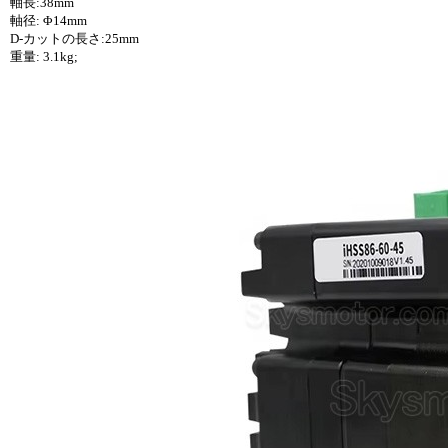
軸長:38mm
軸径: Φ14mm
D-カットの長さ:25mm
重量: 3.1kg;