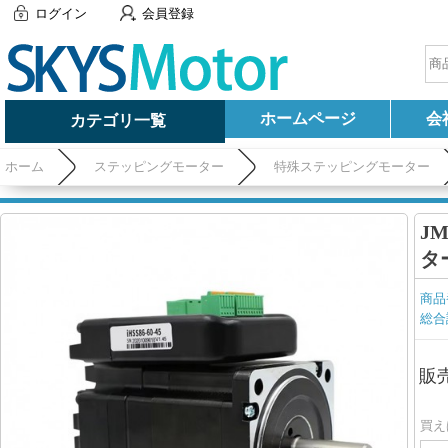
ログイン
会員登録
ホームページ
会
カテゴリ一覧
ホーム
ステッピングモーター
特殊ステッピングモーター
J
ター
商品
総合
販
買え