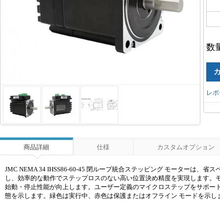
数
レポ
商品詳細
仕様
カスタムオプション
JMC NEMA 34 IHSS86-60-45 閉ループ統合ステッピング モ
し、効率的な動作でステップロスのない高い位置決め精度を実現します。
始動・停止性能が向上します。ユーザー定義のマイクロステップをサポート
態を示します。緑色は実行中、赤色は保護またはオフライン モードを示し