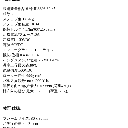
製造業者部品番号:IHSS86-60-45
相数:2
ステップ角:1.8 deg
ステップ角精度:±0.09°
保持トルク:4.5Nm(637.25 oz.in)
定格電流/フェーズ:6A
定格電圧:60VDC
電源:60VDC
エンコーダライン: 1000ライン
抵抗/位相:0.43Ω±10%
インダクタンス/位相:2.7MH±20%
温度上昇最大値:80℃
絶縁強度:500VDC
ローター慣性:690g.cm²
パルス周波数: max. 200 kHz
半径方向の遊び:最大0.025mm (荷重450g)
軸方向の遊び:最大0.075mm (荷重920g);
物理仕様:
フレームサイズ: 86 x 86mm
ボディの長さ:121mm