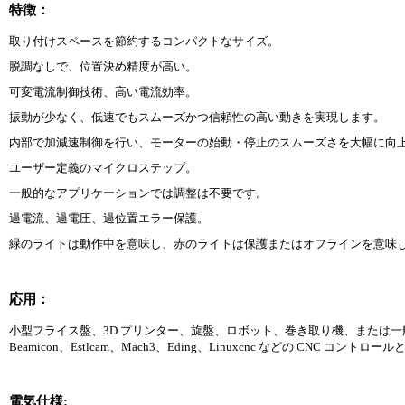
特徴：
取り付けスペースを節約するコンパクトなサイズ。
脱調なしで、位置決め精度が高い。
可変電流制御技術、高い電流効率。
振動が少なく、低速でもスムーズかつ信頼性の高い動きを実現します。
内部で加減速制御を行い、モーターの始動・停止のスムーズさを大幅に向
ユーザー定義のマイクロステップ。
一般的なアプリケーションでは調整は不要です。
過電流、過電圧、過位置エラー保護。
緑のライトは動作中を意味し、赤のライトは保護またはオフラインを意味
応用：
小型フライス盤、3D プリンター、旋盤、ロボット、巻き取り機、または
Beamicon、Estlcam、Mach3、Eding、Linuxcnc などの CNC コン
電気仕様: