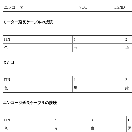
エンコーダ
VCC
EGND
モーター延長ケーブルの接続
PIN
1
2
色
白
緑
または
PIN
1
2
色
黒
緑
エンコーダ延長ケーブルの接続
PIN
2
3
1
色
赤
白
黒