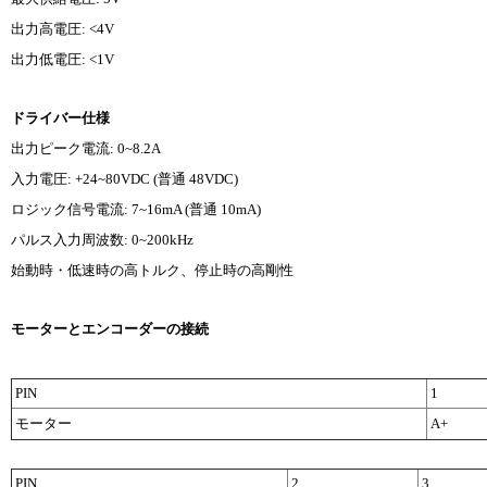
出力高電圧: <4V
出力低電圧: <1V
ドライバー仕様
出力ピーク電流: 0~8.2A
入力電圧: +24~80VDC (普通 48VDC)
ロジック信号電流: 7~16mA (普通 10mA)
パルス入力周波数: 0~200kHz
始動時・低速時の高トルク、停止時の高剛性
モーターとエンコーダーの接続
PIN
1
モーター
A+
PIN
2
3