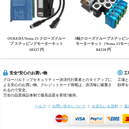
OUKEDA Nema 23 クローズドルー
5軸クローズドループステッピン
プ ステッピングモーターキット
モーターキット（Nema 23モー
OK57DL76EC1-2C1+OK2D60BH
ー、ドライバー、電源付き）
18337 円
84210 円
2.0 Nm 1.8 度 OK2D60BH ドライバ
ー付き
安全*安心のお買い物
工
グローバルトップセキュリティー決済代行業者とのタイアップに
工場と
よる安心のお買い物。クレジットカード情報は、決済毎に破棄さ
効率を
れるので安全。
万全の品質保証体制で最高品質を実現?維持。
ヘルプ
|
お問い合せについて
|
お支払い＆送料
|
返