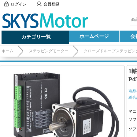
ログイン
会員登録
ホームページ
会
カテゴリ一覧
ホーム
ステッピングモーター
クローズドループステッピン
(Nema 34 モーター&ドライバー)
1
P4
商品
総合
マニ
ソフ
ソフ