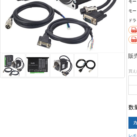
モー
モー
ドラ
販
買え
数
レポ