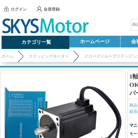
ログイン
会員登録
ホームページ
会
カテゴリ一覧
ホーム
ステッピングモーター
クローズドループステッピン
9.0Nm 6A (Nema 34 モーター&ドライバー)
1
OK
バ
商品
総合
マニ
モー