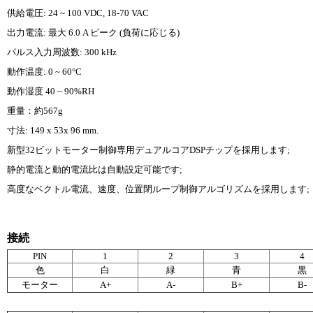
供給電圧: 24 ~ 100 VDC, 18-70 VAC
出力電流: 最大 6.0 A ピーク (負荷に応じる)
パルス入力周波数: 300 kHz
動作温度: 0 ~ 60°C
動作湿度 40 ~ 90%RH
重量：約567g
寸法: 149 x 53x 96 mm.
新型32ビットモーター制御専用デュアルコアDSPチップを採用します;
静的電流と動的電流比は自動設定可能です;
高度なベクトル電流、速度、位置閉ループ制御アルゴリズムを採用します;
接続
PIN
1
2
3
4
色
白
緑
青
黒
モーター
A+
A-
B+
B-