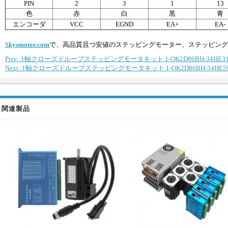
PIN
2
3
1
13
色
赤
白
黒
青
エンコーダ
VCC
EGND
EA+
EA-
Skysmotor.com
で、高品質且つ安値のステッピングモーター、ステッピング
Prev: 1軸クローズドループステッピングモータキット 1-OK2D86BH-34HE31 4
Next: 1軸クローズドループステッピングモータキット 1-OK2D86BH-34HE59 1
関連製品