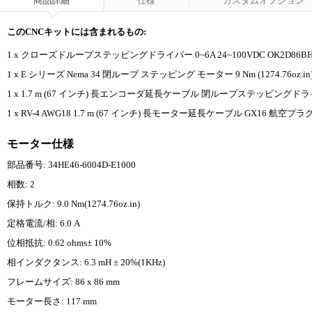
商品詳細
仕様
カスタムオプション
このCNCキットには含まれるもの:
1 x クローズドループステッピングドライバー 0~6A 24~100VDC OK2D86B
1 x E シリーズ Nema 34 閉ループ ステッピング モーター 9 Nm (1274.76oz.i
1 x 1.7 m (67 インチ) 長エンコーダ延長ケーブル 閉ループステッピングド
1 x RV-4 AWG18 1.7 m (67 インチ) 長モーター延長ケーブル GX16 航空プ
モーター仕様
部品番号: 34HE46-6004D-E1000
相数: 2
保持トルク: 9.0 Nm(1274.76oz.in)
定格電流/相: 6.0 A
位相抵抗: 0.62 ohms± 10%
相インダクタンス: 6.3 mH ± 20%(1KHz)
フレームサイズ: 86 x 86 mm
モーター長さ: 117 mm