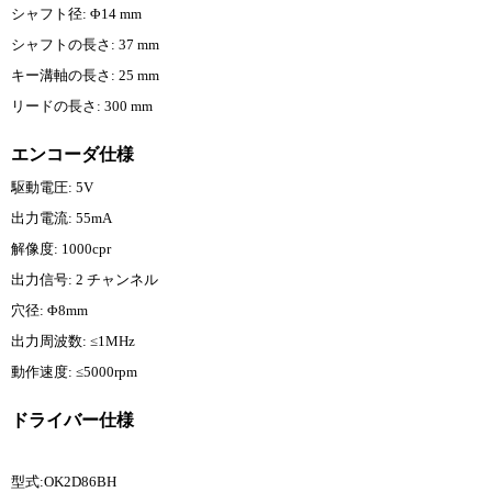
シャフト径: Φ14 mm
シャフトの長さ: 37 mm
キー溝軸の長さ: 25 mm
リードの長さ: 300 mm
エンコーダ仕様
駆動電圧: 5V
出力電流: 55mA
解像度: 1000cpr
出力信号: 2 チャンネル
穴径: Φ8mm
出力周波数: ≤1MHz
動作速度: ≤5000rpm
ドライバー仕様
型式:OK2D86BH