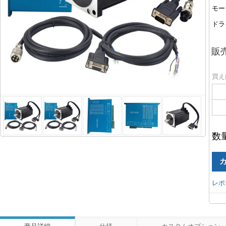
モー
ドラ
販
買え
数
レポ