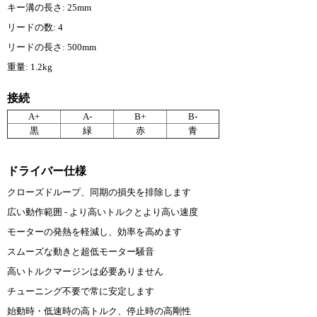
キー溝の長さ: 25mm
リードの数: 4
リードの長さ: 500mm
重量: 1.2kg
接続
A+
A-
B+
B-
黒
緑
赤
青
ドライバー仕様
クローズドループ、同期の損失を排除します
広い動作範囲 - より高いトルクとより高い速度
モーターの発熱を軽減し、効率を高めます
スムーズな動きと超低モーター騒音
高いトルクマージンは必要ありません
チューニング不要で常に安定します
始動時・低速時の高トルク、停止時の高剛性