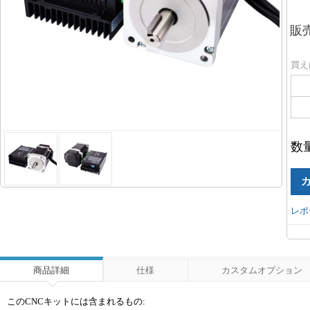
販
買え
数
レポ
商品詳細
仕様
カスタムオプション
このCNCキットには含まれるもの: