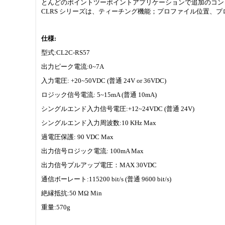
とんどのポイントツーポイントアプリケーションで追加のコン
CLRS シリーズは、ティーチング機能；プロファイル位置、
仕様:
型式:CL2C-RS57
出力ピーク電流:0~7A
入力電圧: +20~50VDC (普通 24V or 36VDC)
ロジック信号電流: 5~15mA (普通 10mA)
シングルエンド入力信号電圧:+12~24VDC (普通 24V)
シングルエンド入力周波数:10 KHz Max
過電圧保護: 90 VDC Max
出力信号ロジック電流: 100mA Max
出力信号プルアップ電圧：MAX 30VDC
通信ボーレート:115200 bit/s (普通 9600 bit/s)
絶縁抵抗:50 MΩ Min
重量:570g