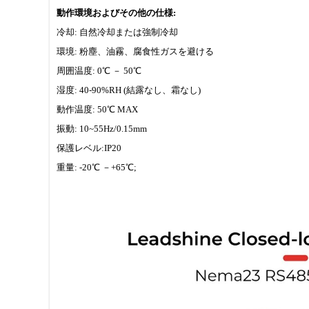
動作環境およびその他の仕様:
冷却: 自然冷却または強制冷却
環境: 粉塵、油霧、腐食性ガスを避ける
周囲温度: 0℃ － 50℃
湿度: 40-90%RH (結露なし、霜なし)
動作温度: 50℃ MAX
振動: 10~55Hz/0.15mm
保護レベル:IP20
重量: -20℃ －+65℃;