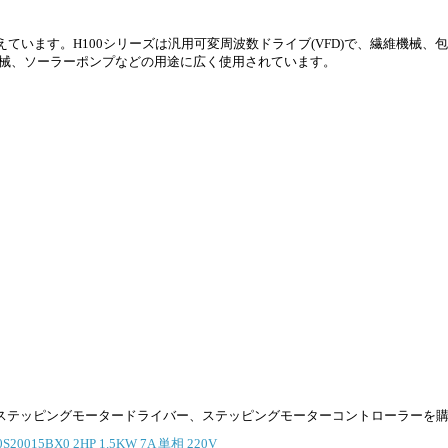
入力電圧を備えています。H100シリーズは汎用可変周波数ドライブ(VFD)で、繊維機
械、ソーラーポンプなどの用途に広く使用されています。
ステッピングモータードライバー、ステッピングモーターコントローラーを
15BX0 2HP 1.5KW 7A 単相 220V