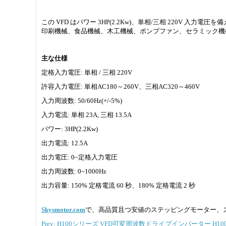
この VFD はパワー 3HP(2.2Kw)、単相/三相 220V 
印刷機械、食品機械、木工機械、ポンプファン、セラミック機
主な仕様
定格入力電圧: 単相 / 三相 220V
許容入力電圧: 単相AC180～260V、三相AC320～460V
入力周波数: 50/60Hz(+/-5%)
入力電流: 単相 23A, 三相 13.5A
パワー: 3HP(2.2Kw)
出力電流: 12.5A
出力電圧: 0~定格入力電圧
出力周波数: 0~1000Hz
出力容量: 150% 定格電流 60 秒、180% 定格電流 2 秒
Skysmotor.com
で、高品質且つ安値のステッピングモーター、
Prev: H100シリーズ VFD可変周波数ドライブインバーター H100S200