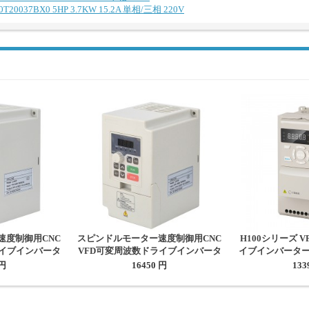
37BX0 5HP 3.7KW 15.2A 単相/三相 220V
速度制御用CNC
スピンドルモーター速度制御用CNC
H100シリーズ 
ライブインバータ
VFD可変周波数ドライブインバータ
イブインバーター H
11A 220V
ー 2.2KW 3HP 5A 380V
3HP 2.2KW 
 円
16450 円
133