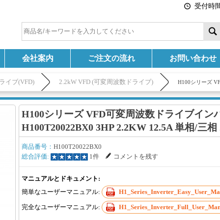
受付時間:
会社案内
ご注文の流れ
お問い合わせ
イブ(VFD)
2.2kW VFD (可変周波数ドライブ)
H100シリーズ VF
H100シリーズ VFD可変周波数ドライブイン
H100T20022BX0 3HP 2.2KW 12.5A 単相/三相 
商品番号：
H100T20022BX0
総合評価:
1件
コメントを残す
マニュアルとドキュメント:
簡単なユーザーマニュアル:
H1_Series_Inverter_Easy_User_Ma
完全なユーザーマニュアル:
H1_Series_Inverter_Full_User_Man