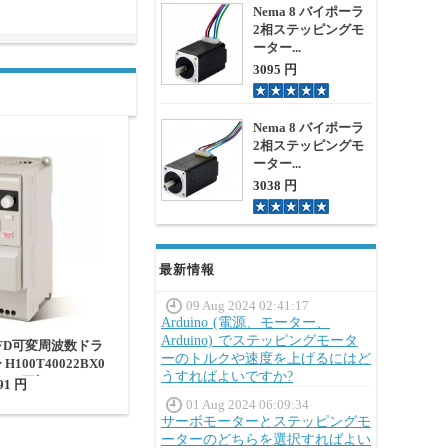
Nema 8 バイポーラ
2相ステッピングモ
ーター...
3095 円
Nema 8 バイポーラ
2相ステッピングモ
ーター...
3038 円
最新情報
09 Aug 2024 02:41:17
Arduino (電源、モーター、
Arduino) でステッピングモータ
VFD可変周波数ドラ
ーのトルクや速度を上げるにはど
100T40022BX0
うすればよいですか?
5.6A 三相 380V
91 円
01 Aug 2024 06:09:34
サーボモーターとステッピングモ
ーターのどちらを選択すればよい