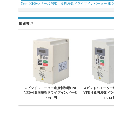
Next: H100シリーズ VFD可変周波数ドライブインバーター H100T200
関連製品
スピンドルモーター速度制御用CNC
スピンドルモーター
VFD可変周波数ドライブインバータ
VFD可変周波数ド
ー 2.2KW 3HP 20A 110V
ー 2.2KW 3HP 
15301 円
17213