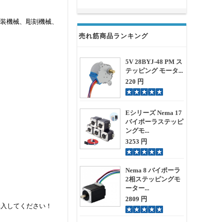
械、包装機械、彫刻機械、
売れ筋商品ランキング
5V 28BYJ-48 PM ス
テッピング モータ...
220 円
Eシリーズ Nema 17
バイポーラステッピ
ングモ...
3253 円
Nema 8 バイポーラ
2相ステッピングモ
ーター...
2809 円
購入してください！