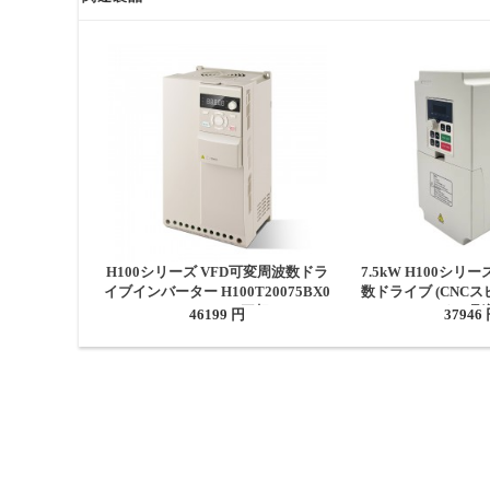
H100シリーズ VFD可変周波数ドラ
7.5kW H100シリ
イブインバーター H100T20075BX0
数ドライブ (CNC
10HP 7.5KW 31A 三相 220V
ーおよび彫
46199 円
37946