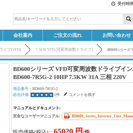
受付時間:
会社案内
ご注文の流れ
お問い合わせ
イブ(VFD)
7.5kW VFD (可変周波数ドライブ)
BD600シリーズ V
BD600シリーズ VFD可変周波数ドライブイ
BD600-7R5G-2 10HP 7.5KW 31A 三相 220V
商品番号：
BD600-7R5G-2
総合評価:
1件
コメントを残す
マニュアルとドキュメント:
完全なユーザーマニュアル:
BD600_Series_Inverter_User_Manu
65020 円
販売価格(税込)：
/件