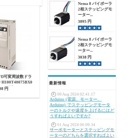
Nema 8 バイポーラ
2相ステッピングモ
ーター...
3095 円
Nema 8 バイポーラ
2相ステッピングモ
ーター...
3038 円
VFD可変周波数ドラ
100T40075BX0
最新情報
 19A 三相 380V
08 円
09 Aug 2024 02:41:17
Arduino (電源、モーター、
Arduino) でステッピングモータ
ーのトルクや速度を上げるにはど
うすればよいですか?
01 Aug 2024 06:09:34
サーボモーターとステッピングモ
ーターのどちらを選択すればよい