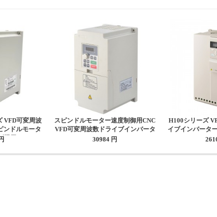
ーズ VFD可変周波
スピンドルモーター速度制御用CNC
H100シリーズ 
スピンドルモータ
VFD可変周波数ドライブインバータ
イブインバーター H
刻機用)
ー 7.5KW 10HP 17.5A 380V
10HP 7.5KW
 円
30984 円
261