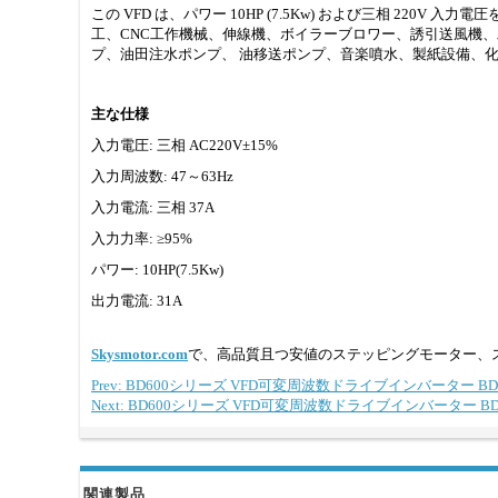
この VFD は、パワー 10HP (7.5Kw) および三相 220V
工、CNC工作機械、伸線機、ボイラーブロワー、誘引送風機
プ、油田注水ポンプ、 油移送ポンプ、音楽噴水、製紙設備、
主な仕様
入力電圧: 三相 AC220V±15%
入力周波数: 47～63Hz
入力電流: 三相 37A
入力力率: ≥95%
パワー: 10HP(7.5Kw)
出力電流: 31A
Skysmotor.com
で、高品質且つ安値のステッピングモーター、
Prev: BD600シリーズ VFD可変周波数ドライブインバーター BD600-5R
Next: BD600シリーズ VFD可変周波数ドライブインバーター BD600-1R5G
関連製品