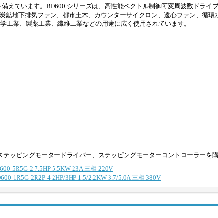
 入力電圧を備えています。BD600 シリーズは、高性能ベクトル制御可変周波数ドライブ 
、炭鉱地下排気ファン、都市土木、カウンターサイクロン、遠心ファン、循環
化学工業、製薬工業、繊維工業などの用途に広く使用されています。
ステッピングモータードライバー、ステッピングモーターコントローラーを
5G-2 7.5HP 5.5KW 23A 三相 220V
-2R2P-4 2HP/3HP 1.5/2.2KW 3.7/5.0A 三相 380V