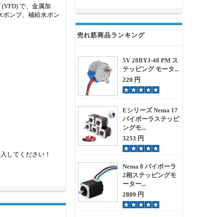
(VFD) で、金属加
水ポンプ、補給水ポン
売れ筋商品ランキング
5V 28BYJ-48 PM ス
テッピング モータ...
220 円
Eシリーズ Nema 17
バイポーラステッピ
ングモ...
3253 円
購入してください！
Nema 8 バイポーラ
2相ステッピングモ
ーター...
2809 円