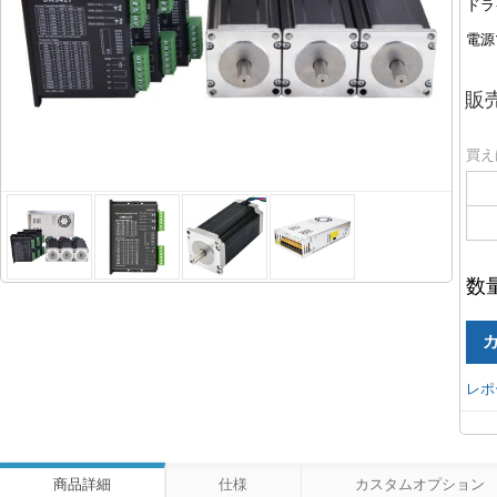
ドラ
電源
販
買え
数
レポ
商品詳細
仕様
カスタムオプション