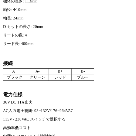
機体の長さ: 113mm
軸径: Φ10mm
軸長: 24mm
D-カットの長さ: 20mm
リードの数: 4
リード長: 400mm
接続
A+
A-
B+
B-
ブラック
グリーン
レッド
ブルー
電力仕様
36V DC 11A 出力
AC入力電圧範囲: 93~132V/176~264VAC
115V / 230VAC スイッチで選択する
高効率低コスト