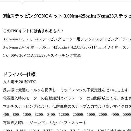
3軸ステッピングCNCキット 3.0Nm(425oz.in) Nema2
このCNCキットには含まれるもの：
3 x Nema 17、23、24ステッピングモーター用デジタルステッピングドライバー1.0
3 x Nema 23バイポーラ3Nm（425oz.in）4.2A 57x57x114mm 4ワイヤ
1 x 400W 36V 11A 115/230Vスイッチング電源
ドライバー仕様
入力電圧 20-50VDC
反共振は最適なトルクを提供し、ミッドレンジの不安定性をゼロにします
電源投入時のモーターの自動識別とパラメーターの自動構成により、さま
マルチステッピングにより、低解像度のステップ入力でより高いマイクロ
400、800、1600、3200、6400、12800、25600、1000、2000、400
電源投入時に「ジャンプ」のないソフトスタート
1.00A、1.46A、1.91A、2.37A、2.84A、3.31A、3.76A、4.20Aを含