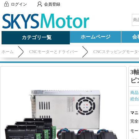
ログイン
会員登録
ホームページ
会
カテゴリ一覧
ホーム
CNCモーターとドライバー
CNCステッピングモータ
ー
3軸
ピ
商品
総合
マニ
完全
モー