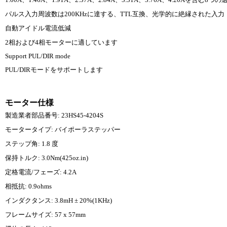
パルス入力周波数は200KHzに達する、TTL互換、光学的に絶縁された入力
自動アイドル電流低減
2相および4相モーターに適しています
Support PUL/DIR mode
PUL/DIRモードをサポートします
モーター仕様
製造業者部品番号: 23HS45-4204S
モータータイプ: バイポーラステッパー
ステップ角: 1.8 度
保持トルク: 3.0Nm(425oz.in)
定格電流/フェーズ: 4.2A
相抵抗: 0.9ohms
インダクタンス: 3.8mH ± 20%(1KHz)
フレームサイズ: 57 x 57mm