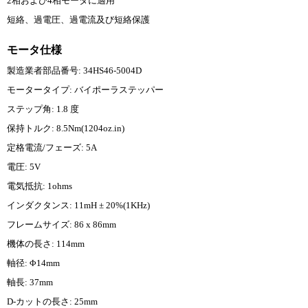
2相および4相モータに適用
短絡、過電圧、過電流及び短絡保護
モータ仕様
製造業者部品番号: 34HS46-5004D
モータータイプ: バイポーラステッパー
ステップ角: 1.8 度
保持トルク: 8.5Nm(1204oz.in)
定格電流/フェーズ: 5A
電圧: 5V
電気抵抗: 1ohms
インダクタンス: 11mH ± 20%(1KHz)
フレームサイズ: 86 x 86mm
機体の長さ: 114mm
軸径: Φ14mm
軸長: 37mm
D-カットの長さ: 25mm