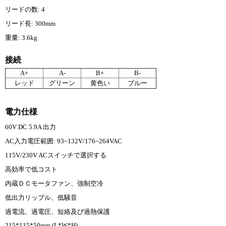
リードの数: 4
リード長: 300mm
重量: 3.6kg
接続
A+
A-
B+
B-
レッド
グリーン
黄色い
ブルー
電力仕様
60V DC 5.9A 出力
AC入力電圧範囲: 93~132V/176~264VAC
115V/230V ACスイッチで選択する
高効率で低コスト
内蔵ＤＣモータファン、強制空冷
低出力リップル、低騒音
過電流、過電圧、短絡及び過熱保護
215*115*50mm (L*W*H)