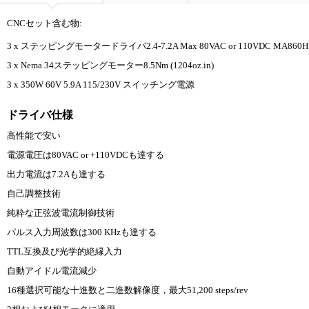
CNCセット含む物:
3 x ステッピングモータードライバ2.4-7.2A Max 80VAC or 110VDC MA860H
3 x Nema 34ステッピングモーター8.5Nm (1204oz.in)
3 x 350W 60V 5.9A 115/230V スイッチング電源
ドライバ仕様
高性能で安い
電源電圧は80VAC or +110VDCも達する
出力電流は7.2Aも達する
自己調整技術
純粋な正弦波電流制御技術
パルス入力周波数は300 KHzも達する
TTL互換及び光学的絶縁入力
自動アイドル電流減少
16種選択可能な十進数と二進数解像度，最大51,200 steps/rev