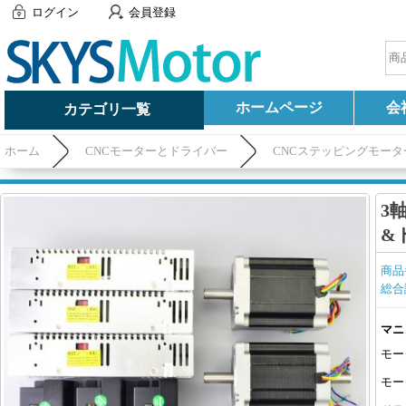
ログイン
会員登録
ホームページ
会
カテゴリ一覧
ホーム
CNCモーターとドライバー
CNCステッピングモータ
3軸
&
商品
総合
マニ
モー
モー