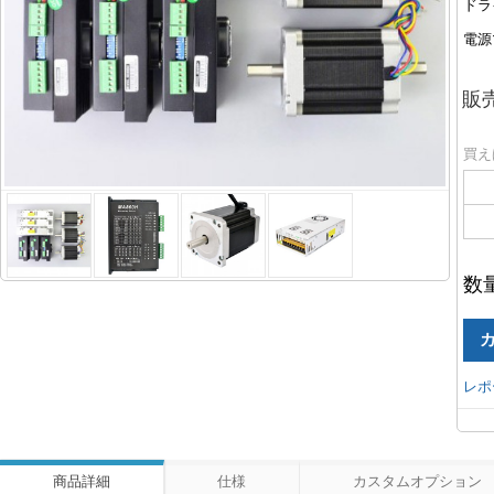
ドラ
電源
販
買え
数
レポ
商品詳細
仕様
カスタムオプション