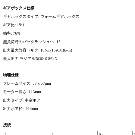
ギアボックス仕様
ギヤボックスタイプ: ウォームギアボックス
ギア比: 15:1
効率: 76%
無負荷時のバックラッシュ: <=1°
出力最大許容トルク: 18Nm(159.31lb-in)
最大出力 ラジアル荷重: 0.86kN
物理仕様
フレームサイズ: 57 x 57mm
モーター長さ: 113mm
出力タイプ: 中空ボア
出力ボア径: Φ14mm
接続
A+
A-
B+