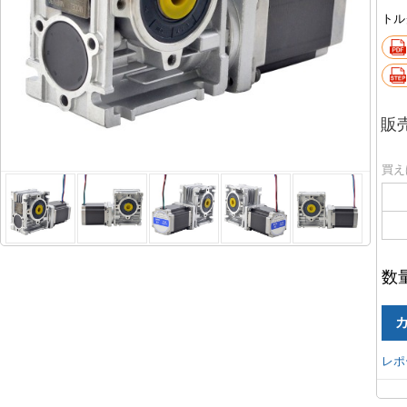
トル
販
買え
数
レポ