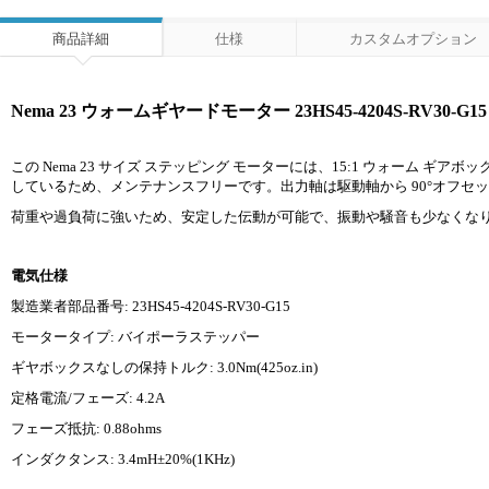
商品詳細
仕様
カスタムオプション
Nema 23 ウォームギヤードモーター 23HS45-4204S-RV30-G
この Nema 23 サイズ ステッピング モーターには、15:1 ウォーム
しているため、メンテナンスフリーです。出力軸は駆動軸から 90°オフセ
荷重や過負荷に強いため、安定した伝動が可能で、振動や騒音も少なくなり
電気仕様
製造業者部品番号: 23HS45-4204S-RV30-G15
モータータイプ: バイポーラステッパー
ギヤボックスなしの保持トルク: 3.0Nm(425oz.in)
定格電流/フェーズ: 4.2A
フェーズ抵抗: 0.88ohms
インダクタンス: 3.4mH±20%(1KHz)