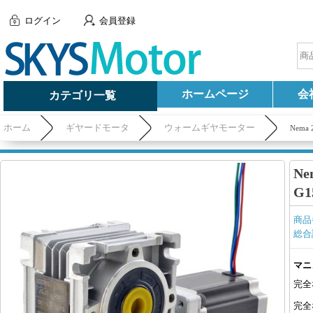
ログイン
会員登録
ホームページ
会
カテゴリ一覧
ホーム
ギヤードモータ
ウォームギヤモーター
Nema
Ne
G
商品
総合
マニ
完全
完全