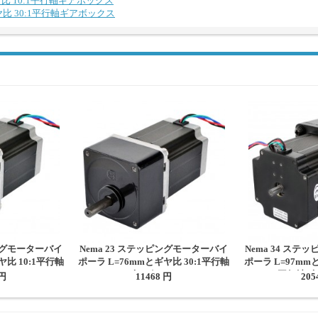
ギヤ比 10:1平行軸ギアボックス
ギヤ比 30:1平行軸ギアボックス
ピングモーターバイ
Nema 23 ステッピングモーターバイ
Nema 34 ス
ヤ比 10:1平行軸
ポーラ L=76mmとギヤ比 30:1平行軸
ポーラ L=97mm
クス
ギアボックス
平行軸ギ
 円
11468 円
205