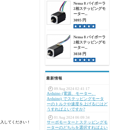
Nema 8 バイポーラ
2相ステッピングモ
ーター...
3095 円
Nema 8 バイポーラ
2相ステッピングモ
ーター...
3038 円
最新情報
09 Aug 2024 02:41:17
Arduino (電源、モーター、
Arduino) でステッピングモータ
ーのトルクや速度を上げるにはど
うすればよいですか?
01 Aug 2024 06:09:34
購入してください！
サーボモーターとステッピングモ
ーターのどちらを選択すればよい