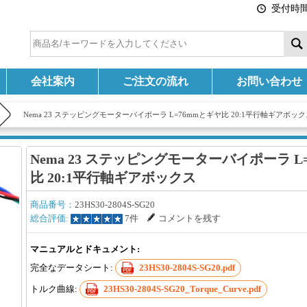
受付時間:
会社案内
ご注文の流れ
お問い合わせ
Nema 23 ステッピングモーターバイポーラ L=76mmとギヤ比 20:1平行軸ギアボッ
Nema 23 ステッピングモーターバイポーラ L
比 20:1平行軸ギアボックス
商品番号：
23HS30-2804S-SG20
総合評価:
7件
コメントを残す
マニュアルとドキュメント:
完全なデータシート:
23HS30-2804S-SG20.pdf
トルク曲線:
23HS30-2804S-SG20_Torque_Curve.pdf