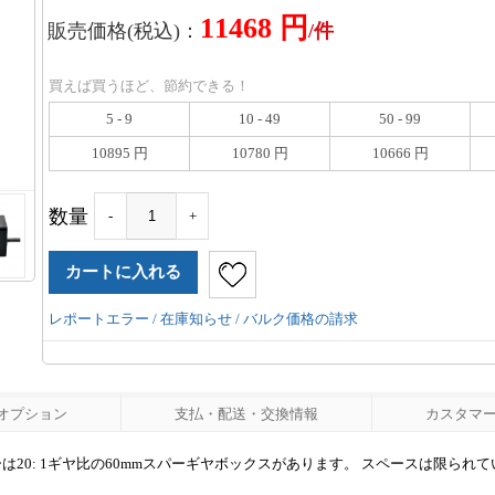
11468 円
販売価格(税込)：
/件
買えば買うほど、節約できる！
5 - 9
10 - 49
50 - 99
10895 円
10780 円
10666 円
数量
-
+
レポートエラー / 在庫知らせ / バルク価格の請求
オプション
支払・配送・交換情報
カスタマーレ
ーターは20: 1ギヤ比の60mmスパーギヤボックスがあります。 スペースは限ら