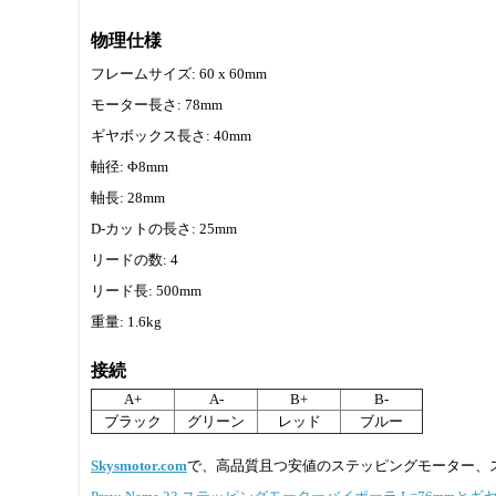
物理仕様
フレームサイズ: 60 x 60mm
モーター長さ: 78mm
ギヤボックス長さ: 40mm
軸径: Φ8mm
軸長: 28mm
D-カットの長さ: 25mm
リードの数: 4
リード長: 500mm
重量: 1.6kg
接続
A+
A-
B+
B-
ブラック
グリーン
レッド
ブルー
Skysmotor.com
で、高品質且つ安値のステッピングモーター、