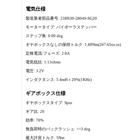
電気仕様
製造業者部品番号: 23HS30-2804S-SG20
モータータイプ: バイポーラステッパー
ステップ角: 0.09 deg
ギヤボックスなしの保持トルク: 1.89Nm(267.65oz.in)
定格電流/フェーズ: 2.8A
電気抵抗: 1.13ohms
電圧: 3.2V
インダクタンス: 5.4mH ± 20%(1KHz)
ギアボックス仕様
ギヤボックスタイプ: Spur
ギア比: 20
効率: 70%
無負荷時のバックラッシュ: <=3 deg
最大許容トルク: 5Nm