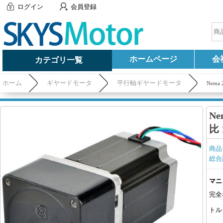
ログイン
会員登録
ホームページ
会
カテゴリ一覧
ホーム
ギヤードモータ
平行軸ギヤードモータ
Nem
N
比
商品
総合
マニ
完全
トル