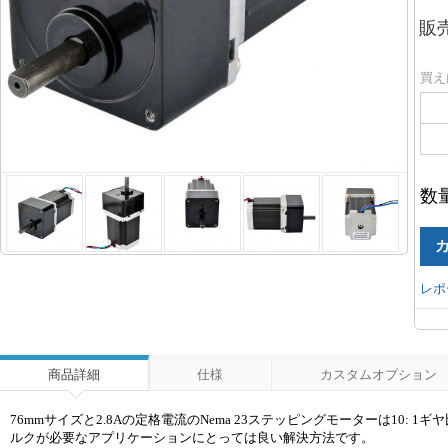
販
買え
数
レポ
商品詳細
仕様
カスタムオプション
76mmサイズと2.8Aの定格電流のNema 23ステッピングモーターは10:
ルクが必要なアプリケーションにとっては良い解決方法です。