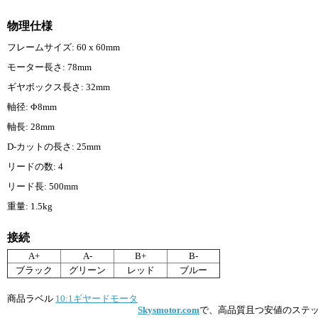
物理仕様
フレームサイズ: 60 x 60mm
モーター長さ: 78mm
ギヤボックス長さ: 32mm
軸径: Φ8mm
軸長: 28mm
D-カットの長さ: 25mm
リードの数: 4
リード長: 500mm
重量: 1.5kg
接続
A+
A-
B+
B-
ブラック
グリーン
レッド
ブルー
商品ラベル
10:1ギヤードモータ
Skysmotor.com
で、高品質且つ安値のステ