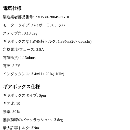
電気仕様
製造業者部品番号: 23HS30-2804S-SG10
モータータイプ: バイポーラステッパー
ステップ角: 0.18 deg
ギヤボックスなしの保持トルク: 1.89Nm(267.65oz.in)
定格電流/フェーズ: 2.8A
電気抵抗: 1.13ohms
電圧: 3.2V
インダクタンス: 5.4mH ± 20%(1KHz)
ギアボックス仕様
ギヤボックスタイプ: Spur
ギア比: 10
効率: 80%
無負荷時のバックラッシュ: <=3 deg
最大許容トルク: 5Nm