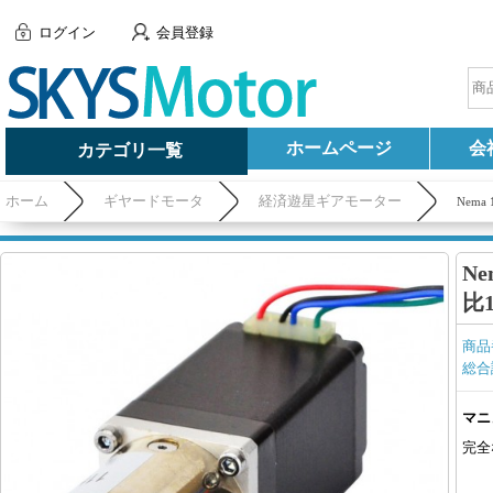
ログイン
会員登録
ホームページ
会
カテゴリ一覧
ホーム
ギヤードモータ
経済遊星ギアモーター
Nem
N
比
商品
総合
マニ
完全