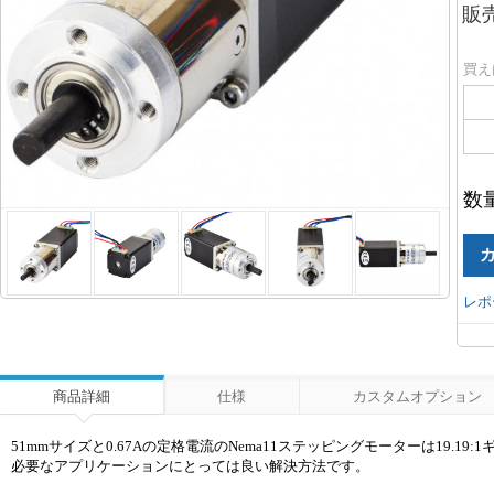
販
買え
数
レポ
商品詳細
仕様
カスタムオプション
51mmサイズと0.67Aの定格電流のNema11ステッピングモーターは19
必要なアプリケーションにとっては良い解決方法です。