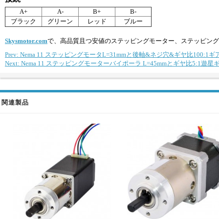
A+
A-
B+
B-
ブラック
グリーン
レッド
ブルー
Skysmotor.com
で、高品質且つ安値のステッピングモーター、ステッピング
Prev: Nema 11 ステッピングモータL=31mmと後軸&ネジ穴&ギヤ比100:1
Next: Nema 11 ステッピングモーターバイポーラ L=45mmとギヤ比5:1遊
関連製品