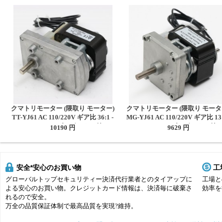
クマトリモーター (隈取り モーター)
クマトリモーター (隈取り モータ
TT-YJ61 AC 110/220V ギア比 36:1 -
MG-YJ61 AC 110/220V ギア比 13:
1161:1 スパーギアボックス付き
718:1 スパーギアボックス付
10190 円
9629 円
安全*安心のお買い物
工
グローバルトップセキュリティー決済代行業者とのタイアップに
工場と
よる安心のお買い物。クレジットカード情報は、決済毎に破棄さ
効率を
れるので安全。
万全の品質保証体制で最高品質を実現?維持。