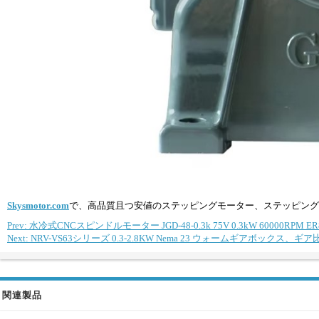
Skysmotor.com
で、高品質且つ安値のステッピングモーター、ステッピング
Prev: 水冷式CNCスピンドルモーター JGD-48-0.3k 75V 0.3kW 60000RPM E
Next: NRV-VS63シリーズ 0.3-2.8KW Nema 23 ウォームギアボックス、
関連製品