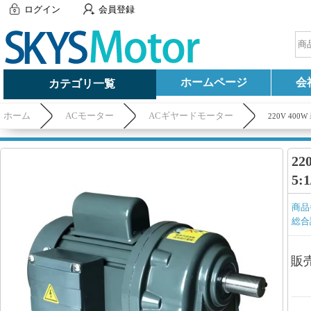
ログイン
会員登録
ホームページ
会
カテゴリ一覧
ホーム
ACモーター
ACギヤードモーター
220V 400
22
5:
商品
総合
販