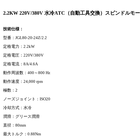
2.2KW 220V/380V 水冷ATC（自動工具交換）スピンドルモーター JGL8
技術仕様：
型番：JGL80-20-24Z/2.2
定格電力：2.2kW
定格電圧：220V/380V
定格電流：8A/4.6A
動作周波数：400～800 Hz
動作速度：24,000 rpm
極数：2
ノーズジョイント：ISO20
冷却方式：水冷
潤滑：グリース潤滑
直径：80mm
最大トルク：0.88Nm