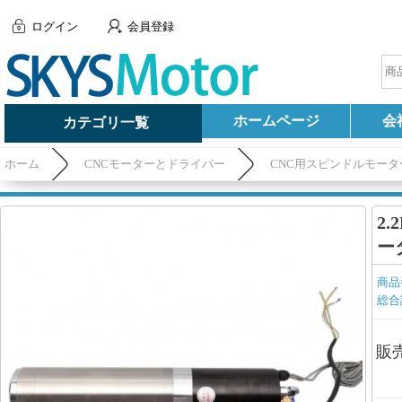
ログイン
会員登録
ホームページ
会
カテゴリ一覧
ホーム
CNCモーターとドライバー
CNC用スピンドルモータ
RPM ISO20
2
ータ
商品
総合
販