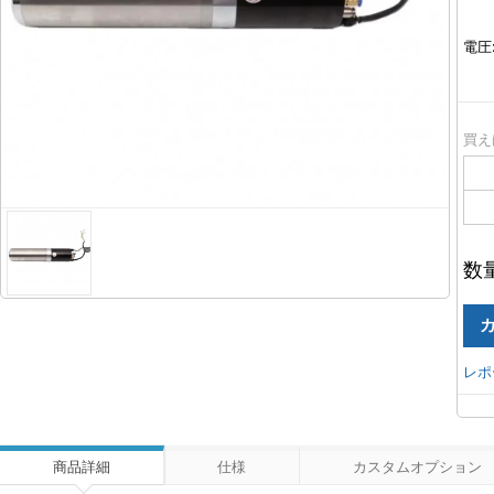
電圧
買え
数
レポ
商品詳細
仕様
カスタムオプション