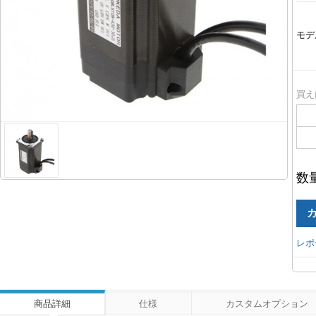
モデ
買え
数
レポ
商品詳細
仕様
カスタムオプション