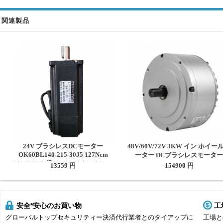
関連製品
24V ブラシレスDCモーター
48V/60V/72V 3KW イン ホイー
OK60BL140-215-30J5 127Ncm
ーター DCブラシレスモーター
1800RPM 3相 200W 61x61x140mm
HPM3000A マウンテンバイク、
13559 円
154900 円
トバイ用
安全*安心のお買い物
工
グローバルトップセキュリティー決済代行業者とのタイアップに
工場と