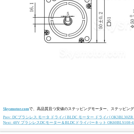
Skysmotor.com
で、高品質且つ安値のステッピングモーター、ステッピング
Prev: DCブラシレス モータ ドライバ BLDC モーター ドライバ OK3BL30ZR 3
Next: 48V ブラシレスDCモーター＆BLDCドライバーキット OK60BLS108-430-30J