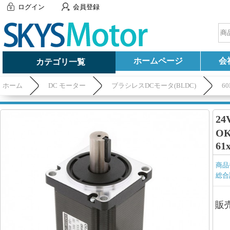
ログイン
会員登録
ホームページ
会
カテゴリ一覧
ホーム
DC モーター
ブラシレスDCモータ(BLDC)
6
61x61x108mm
2
OK
61
商品
総合
販