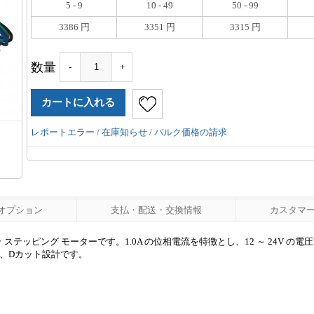
5 - 9
10 - 49
50 - 99
3386 円
3351 円
3315 円
数量
-
+
レポートエラー / 在庫知らせ / バルク価格の請求
オプション
支払・配送・交換情報
カスタマーレ
ーラ ステッピング モーターです。1.0A の位相電流を特徴とし、12 ～ 24V の
5mm、Dカット設計です。