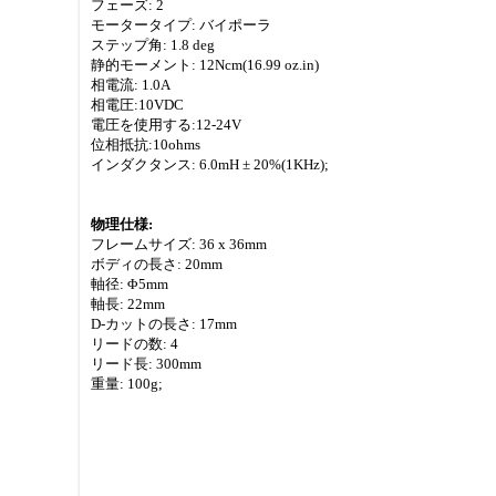
フェーズ: 2
モータータイプ: バイポーラ
ステップ角: 1.8 deg
静的モーメント: 12Ncm(16.99 oz.in)
相電流: 1.0A
相電圧:10VDC
電圧を使用する:12-24V
位相抵抗:10ohms
インダクタンス: 6.0mH ± 20%(1KHz);
物理仕様:
フレームサイズ: 36 x 36mm
ボディの長さ: 20mm
軸径: Φ5mm
軸長: 22mm
D-カットの長さ: 17mm
リードの数: 4
リード長: 300mm
重量: 100g;