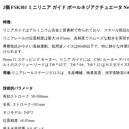
2個 FSK30J ミニリニア ガイド ボールネジアクチュエータ 
特徴:
リニアガイドはアルミニウム合金と新素材で作られており、スチール部品
リニアレールの位置精度は最大±0.05mm、高精度でスムーズな動きを実
摩擦抵抗が小さい直線運動。低周波ノイズは60dB以下で、特に静かな作業
けられます。
Nema 11 ステッピング モーター。リニア ガイドには、CNC ルーター デバ
ルトのスクリュー リードは Tr8 * 02で、Tr8 * 04、Tr8 * 12 はカスタマ
用途:
リニアレールステージクロスは、生産機械、検査装置、光学実験室の
技術的パラメータ
有効ストローク: 50-500mm
全長: ストローク+101mm
ネジモデル: Tr8*2
位置精度: ±0.05mm
最大水平荷重: 6.6 ポンド