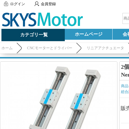
ログイン
会員登録
ホームページ
会
カテゴリ一覧
ホーム
CNCモーターとドライバー
リニアアクチュエータ
2
N
商品
総合
販