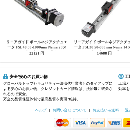
リニアガイド ボールネジアクチュエ
リニアガイド ボールネジアクチ
ータ FSL40 50-1000mm Nema 23ス
ータ FSL30 50-300mm Nema 1
テッピングモーター付き
ッピングモーター付き
22121 円
14688 円
安全*安心のお買い物
工
グローバルトップセキュリティー決済代行業者とのタイアップに
工場と
よる安心のお買い物。クレジットカード情報は、決済毎に破棄さ
効率を
れるので安全。
万全の品質保証体制で最高品質を実現?維持。
ヘルプ
|
お問い合せについて
|
お支払い＆送料
|
返