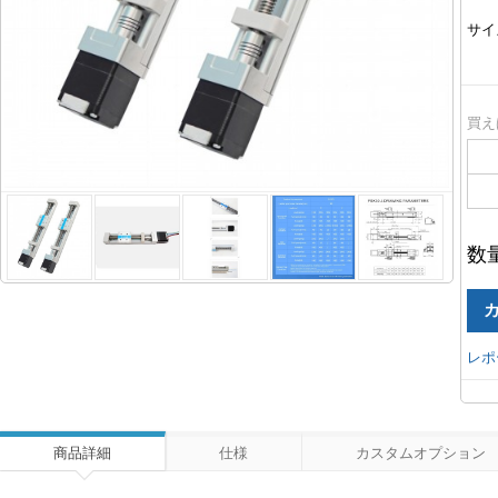
サイ
買え
数
レポ
商品詳細
仕様
カスタムオプション