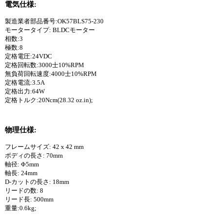
電気仕様:
製造業者部品番号:OK57BLS75-230
モータータイプ: BLDCモーター
相数:3
極数:8
定格電圧:24VDC
定格回転数:3000士10%RPM
無負荷回転速度:4000士10%RPM
定格電流:3.5A
定格出力:64W
定格トルク:20Ncm(28.32 oz.in);
物理仕様:
フレームサイズ: 42 x 42 mm
ボディの長さ: 70mm
軸径: Φ5mm
軸長: 24mm
D-カットの長さ: 18mm
リードの数: 8
リード長: 500mm
重量:0.6kg;