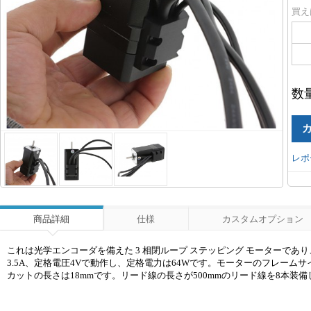
買え
数
レポ
商品詳細
仕様
カスタムオプション
これは光学エンコーダを備えた 3 相閉ループ ステッピング モーターであり、定格トルクは
3.5A、定格電圧4Vで動作し、定格電力は64Wです。モーターのフレームサイ
カットの長さは18mmです。リード線の長さが500mmのリード線を8本装