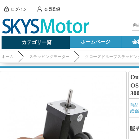
ログイン
会員登録
ホームページ
会
カテゴリ一覧
ホーム
ステッピングモーター
クローズドループステッピン
き 3相 20Ncm 4V 64W 3000RPM 42x42 mm
O
OS
30
商品
総合
販