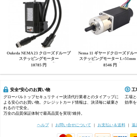
Oukeda NEMA 23 クローズドループ
Nema 11 ギヤードクローズドル
ステッピングモーター
ステッピングモーター L=51mm
OK57DL76EC1-2C1 1.8度 2.0 Nm
ヤ比 5:1 エンコーダ 300CPR
10785 円
8546 円
安全*安心のお買い物
工
グローバルトップセキュリティー決済代行業者とのタイアップに
工場と
よる安心のお買い物。クレジットカード情報は、決済毎に破棄さ
効率を
れるので安全。
万全の品質保証体制で最高品質を実現?維持。
ヘルプ
|
お問い合せについて
|
お支払い＆送料
|
返