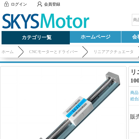
ログイン
会員登録
ホームページ
会
カテゴリ一覧
ホーム
CNCモーターとドライバー
リニアアクチュエータ
リ
1
商品
総合
販