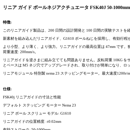
リニア ガイド ボールネジアクチュエータ FSK40J 50-1000
特徴:
このリニアガイド製品は、200 日間の設計開発と 100 日間の実験テス
新素材を組み込んだリニアガイド、G1610 ボールねじを採用し、有効行程が長く
より小型、より薄く、より強力。リニアガイドの最高位置は 47mm です。
荷重速度: 200mm/s。
リニアガイドを逆さまに組み立てても問題ありません。反転荷重 10KG 
とベースは M5 ネジ穴でアップグレードされ、取り付けが簡単になり、ロ
リニアモジュール 特別製 nema 23 ステッピングモーター。最大速度1200
仕様:
FSK40j リニアガイドの寸法と性能
デフォルト ステッピング モーター Nema 23
リニア ボール スクリュー モデル: G1610
リニアガイドの位置精度: ±0.02mm
有効ストローク: 50-1000mm