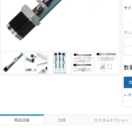
サイ
買え
数
レポ
商品詳細
仕様
カスタムオプション