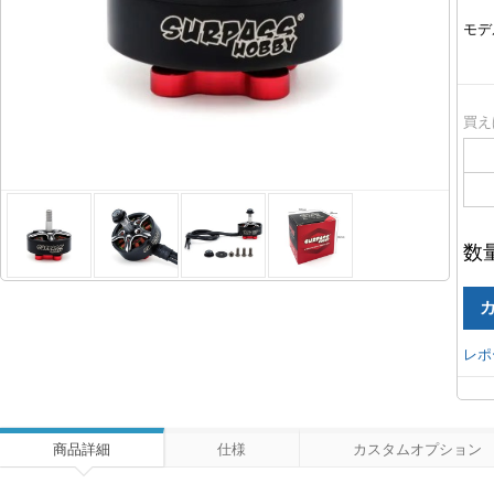
モデ
買え
数
レポ
商品詳細
仕様
カスタムオプション