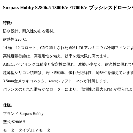
Surpass Hobby S2806.5 1300KV /1700KV ブラシレスド
特徴:
防水設計、耐久性のある素材。
耐熱性 220­°C;
14 極、12 スロット、CNC 加工された 6061-T6 アルミニウム冷
高純度銅巻線は、高温耐性を備え、効率を最大限に高めます。
ABEC5 ベアリングは精度と安定性に優れ、摩擦が少なく、耐久性に優れ
超薄型シリコン積層は、高い透磁率、優れた絶縁性、耐熱性を備えていま
3.5mm金メッキコネクタ、4mmシャフト、ネジが付属します。
バランスのとれた滑らかなローターにより、信頼性と最大 RPM が得られ
仕様:
ブランド:Surpass Hobby
型式:S2806.5
モータータイプ:FPV モーター