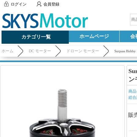
ログイン
会員登録
ホームページ
会
カテゴリ一覧
ホーム
DC モーター
ドローン モーター
Surpass Ho
Su
ンモ
商品
総合
販