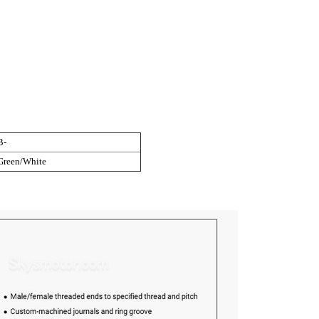
B-
Green/White