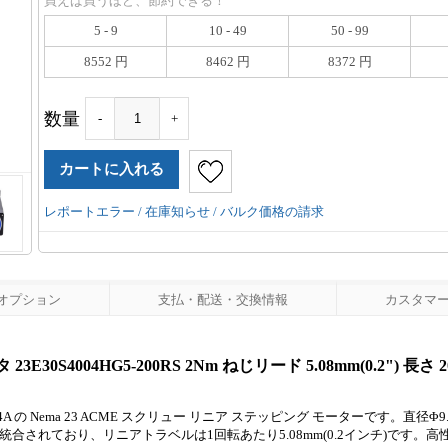
買えば買うほど、節約できる！
5 - 9
10 - 49
50 - 99
8552 円
8462 円
8372 円
数量
-
+
レポートエラー / 在庫知らせ / バルク価格の請求
オプション
支払・配送・交換情報
カスタマーレ
S4004HG5-200RS 2Nm ねじリード 5.08mm(0.2") 長さ 2
の Nema 23 ACME スクリュー リニア ステッピング モーターです。直径Φ9.52
ットが統合されており、リニアトラベルは1回転あたり5.08mm(0.2インチ)です