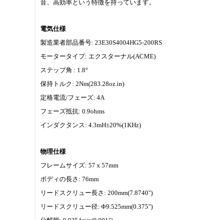
音、高効率という特徴を持っています。
電気仕様
製造業者部品番号: 23E30S4004HG5-200RS
モータータイプ: エクスターナル(ACME)
ステップ角 : 1.8°
保持トルク: 2Nm(283.28oz.in)
定格電流/フェーズ: 4A
フェーズ抵抗: 0.9ohms
インダクタンス: 4.3mH±20%(1KHz)
物理仕様
フレームサイズ: 57 x 57mm
ボディの長さ: 76mm
リードスクリュー長さ: 200mm(7.8740")
リードスクリュー径: Φ9.525mm(0.375")