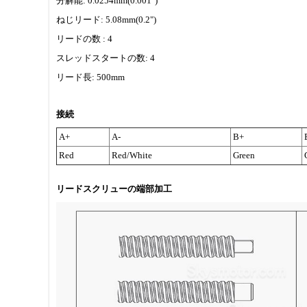
分解能: 0.0254mm(0.001")
ねじリード: 5.08mm(0.2")
リードの数 : 4
スレッドスタートの数: 4
リード長: 500mm
接続
A+
A-
B+
Red
Red/White
Green
リードスクリューの端部加工