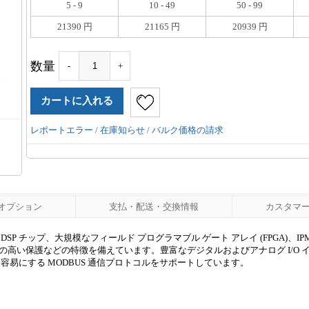
5 - 9
10 - 49
50 - 99
21390 円
21165 円
20939 円
数量
-
+
レポートエラー / 在庫知らせ / バルク価格の請求
オプション
支払・配送・交換情報
カスタマーレ
 チップ、大規模なフィールド プログラマブル ゲート アレイ (FPGA)、I
高い保護などの特徴を備えています。豊富なデジタルおよびアナログ I/O 
易にする MODBUS 通信プロトコルをサポートしています。