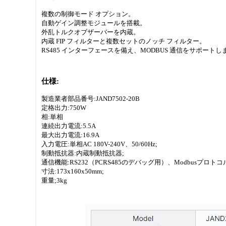
複数の制御モード オプション。
自動ゲイン調整モジュールを搭載。
外乱トルクオブザーバーを内蔵。
内蔵 FIP フィルターと複数セットのノッチ フィルター。
RS485 インターフェースを備え、MODBUS 通信をサポートし
仕様:
製造業者部品番号:JAND7502-20B
定格出力:750W
相:単相
連続出力電流:5.5A
最大出力電流:16.9A
入力電圧:単相AC 180V-240V、50/60Hz;
制動抵抗器:内蔵制動抵抗器;
通信機能:RS232（PCRS485のデバッグ用）、Modbusプロ
寸法:173x160x50mm;
重量;3kg