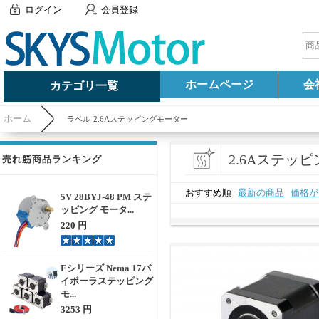
ログイン
会員登録
ホームページ
会
カテゴリ一覧
ホーム
ラベル-2.6Aステッピングモーター
2.6Aステッ
売れ筋商品ランキング
おすすめ順
最新の商品
価格が
5V 28BYJ-48 PM ステ
ッピング モータ...
220 円
Eシリーズ Nema 17バ
イポーラステッピング
モ...
3253 円