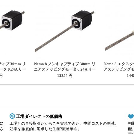
ティブ 30mm リ
Nema 8 ノンキャプティブ 30mm リ
Nema 8 エクス
 0.24A リー
ニアステッピングモータ 0.24A リー
アステッピングモー
150mm
ド4mm 長さ150mm
0.6096m
 円
15254 円
144
工場ダイレクトの低価格
に
工場との直接取引だからこそ実現できた、中間コストの削減。
初
さ
効率を徹底的に追求した生産?流通革命。
能