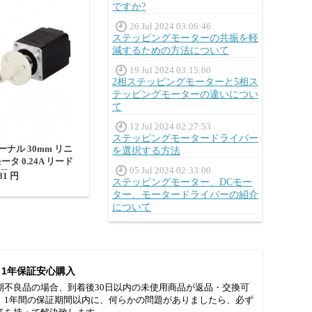
ですか?
26 Jul 2024 03:06:46
ステッピングモーターの共振を軽
減するための方法について
19 Jul 2024 03:15:00
2相ステッピングモーターと5相ス
テッピングモーターの違いについ
て
12 Jul 2024 02:27:53
ステッピングモータードライバー
ターナル 30mm リニ
を選択する方法
タ 0.24A リード
05 Jul 2024 02:33:00
m 長さ150mm
81 円
ステッピングモーター、DCモー
ター、モータードライバーの紹介
について
1年保証安心購入
期不良品の場合、到着後30日以内の未使用商品が返品・交換可
。1年間の保証期間以内に、何らかの問題がありましたら、必ず