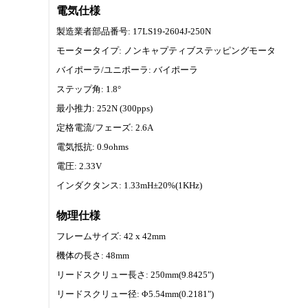
電気仕様
製造業者部品番号: 17LS19-2604J-250N
モータータイプ: ノンキャプティブステッピングモータ
バイポーラ/ユニポーラ: バイポーラ
ステップ角: 1.8°
最小推力: 252N (300pps)
定格電流/フェーズ: 2.6A
電気抵抗: 0.9ohms
電圧: 2.33V
インダクタンス: 1.33mH±20%(1KHz)
物理仕様
フレームサイズ: 42 x 42mm
機体の長さ: 48mm
リードスクリュー長さ: 250mm(9.8425")
リードスクリュー径: Φ5.54mm(0.2181")