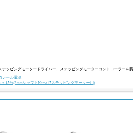
ステッピングモータードライバー、ステッピングモーターコントローラーを
C DINレール電源
ッシュ15分(8mmシャフトNema17ステッピングモーター用)