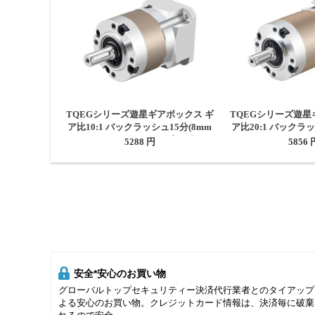
TQEGシリーズ遊星ギアボックス ギ
TQEGシリーズ遊星
ア比10:1 バックラッシュ15分(8mm
ア比20:1 バックラッ
シャフトNema17ステッピングモー
シャフトNema17
5288 円
5856 
ター用)
ター用
安全*安心のお買い物
グローバルトップセキュリティー決済代行業者とのタイアップ
よる安心のお買い物。クレジットカード情報は、決済毎に破棄