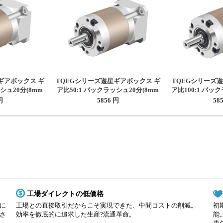
ギアボックス ギ
TQEGシリーズ遊星ギアボックス ギ
TQEGシリーズ
シュ20分(8mm
ア比50:1 バックラッシュ20分(8mm
ア比100:1 バッ
ステッピングモー
シャフトNema17ステッピングモー
シャフトNema
円
5856 円
58
)
ター用)
タ
工場ダイレクトの低価格
に
工場との直接取引だからこそ実現できた、中間コストの削減。
初
さ
効率を徹底的に追求した生産?流通革命。
能