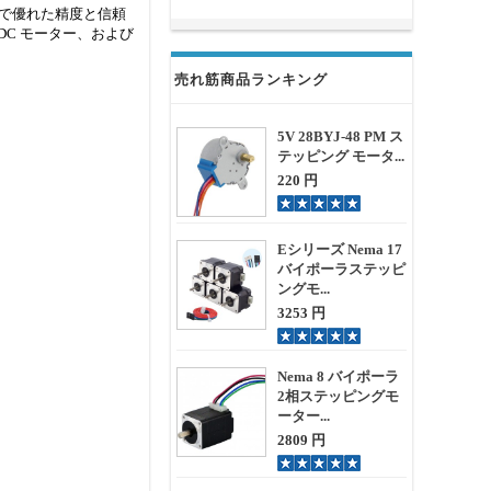
格で優れた精度と信頼
DC モーター、および
売れ筋商品ランキング
5V 28BYJ-48 PM ス
テッピング モータ...
220 円
Eシリーズ Nema 17
バイポーラステッピ
ングモ...
3253 円
Nema 8 バイポーラ
2相ステッピングモ
ーター...
2809 円