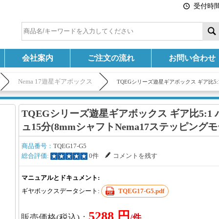
受付時間:
会社案内
ご注文の流れ
お問い合わせ
Nema 17遊星ギアボックス
TQEGシリーズ遊星ギアボックス ギア比5:
TQEGシリーズ遊星ギアボックス ギア比5:1
ュ15分(8mmシャフトNema17ステッピング
商品番号：
TQEG17-G5
総合評価:
0件
コメントを残す
マニュアルとドキュメント:
ギヤボックスデータシート:
TQEG17-G5.pdf
5288 円
販売価格(税込)：
/件