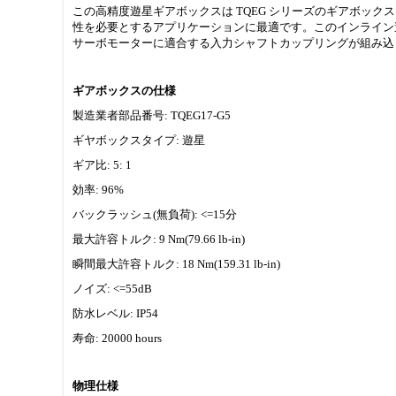
この高精度遊星ギアボックスは TQEG シリーズのギアボックス
性を必要とするアプリケーションに最適です。このインライン遊星
サーボモーターに適合する入力シャフトカップリングが組み込
ギアボックスの仕様
製造業者部品番号: TQEG17-G5
ギヤボックスタイプ: 遊星
ギア比: 5: 1
効率: 96%
バックラッシュ(無負荷): <=15分
最大許容トルク: 9 Nm(79.66 lb-in)
瞬間最大許容トルク: 18 Nm(159.31 lb-in)
ノイズ: <=55dB
防水レベル: IP54
寿命: 20000 hours
物理仕様