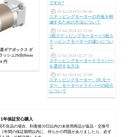
ですか?
26 Jul 2024 03:06:46
ステッピングモーターの共振を軽
減するための方法について
19 Jul 2024 03:15:00
2相ステッピングモーターと5相ス
テッピングモーターの違いについ
て
遊星ギアボックス ギ
クラッシュ20分(8mm
12 Jul 2024 02:27:53
17ステッピングモー
ステッピングモータードライバー
56 円
ー用)
を選択する方法
05 Jul 2024 02:33:00
ステッピングモーター、DCモー
ター、モータードライバーの紹介
について
1年保証安心購入
期不良品の場合、到着後30日以内の未使用商品が返品・交換可
。1年間の保証期間以内に、何らかの問題がありましたら、必ず