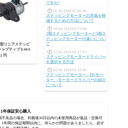
ですか?
26 Jul 2024 03:06:46
ステッピングモーターの共振を軽
減するための方法について
19 Jul 2024 03:15:00
2相ステッピングモーターと5相ス
テッピングモーターの違いについ
て
 PM型リニアステッピ
ャプティブ 0.46A
12 Jul 2024 02:27:53
039" 長さ120mm
12 円
ステッピングモータードライバー
を選択する方法
05 Jul 2024 02:33:00
ステッピングモーター、DCモー
ター、モータードライバーの紹介
について
1年保証安心購入
期不良品の場合、到着後30日以内の未使用商品が返品・交換可
。1年間の保証期間以内に、何らかの問題がありましたら、必ず