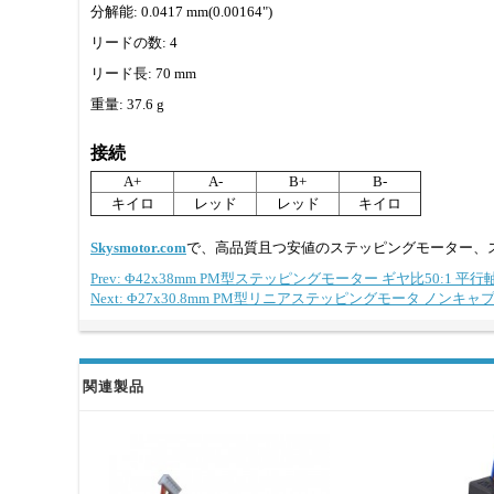
分解能: 0.0417 mm(0.00164")
リードの数: 4
リード長: 70 mm
重量: 37.6 g
接続
A+
A-
B+
B-
キイロ
レッド
レッド
キイロ
Skysmotor.com
で、高品質且つ安値のステッピングモーター、
Prev: Φ42x38mm PM型ステッピングモーター ギヤ比50:1 
Next: Φ27x30.8mm PM型リニアステッピングモータ ノンキャプティ
関連製品