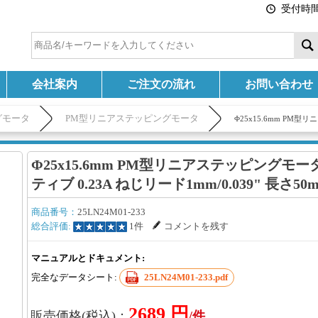
受付時間:
会社案内
ご注文の流れ
お問い合わせ
グモータ
PM型リニアステッピングモータ
Φ25x15.6mm PM型
Φ25x15.6mm PM型リニアステッピングモー
ティブ 0.23A ねじリード1mm/0.039" 長さ50
商品番号：
25LN24M01-233
総合評価:
1件
コメントを残す
マニュアルとドキュメント:
完全なデータシート:
25LN24M01-233.pdf
2689 円
販売価格(税込)：
/件