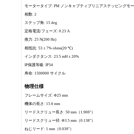
モータータイプ: PM ノンキャプティブリニアステッピングモ
相数: 2
ステップ角: 15 deg
定格電流/フェーズ: 0.23 A
推力: 25 N(200 Hz)
相抵抗: 53 ± 7% ohms(20 ℃)
インダクタンス: 23.5 mH ± 20%
IP保護等級: IP34
寿命: 1500000 サイクル
物理仕様
フレームサイズ: Φ25 mm
機体の長さ: 15.6 mm
リードスクリュー長さ: 50 mm（1.969"）
リードスクリュー径: Φ3.5 mm（0.138"）
ねじリード: 1 mm（0.039"）