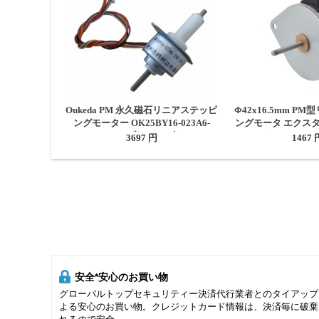
Oukeda PM 永久磁石リニアステッピ
Φ42x16.5mm P
ングモーター OK25BY16-023A6-
ングモータ エクスター
22N 15度 0.23A 4相
じリード0.5mm/0.0
3697 円
1467 
安全*安心のお買い物
グローバルトップセキュリティー決済代行業者とのタイアップ
よる安心のお買い物。クレジットカード情報は、決済毎に破棄