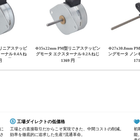
M型リニアステッピ
Φ35x22mm PM型リニアステッピン
Φ27x30.8mm
ナル 0.4A ね
グモータ エクスターナル 0.2A ねじ
ングモータ ノンキ
197" 長さ21mm
リード0.5mm/0.0197" 長さ21.5mm
ねじリード1mm/0.
円
1369 円
17
工場ダイレクトの低価格
に
工場との直接取引だからこそ実現できた、中間コストの削減。
初
さ
効率を徹底的に追求した生産?流通革命。
能