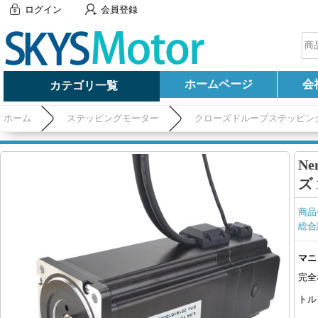
ログイン
会員登録
ホームページ
会
カテゴリ一覧
ホーム
ステッピングモーター
クローズドループステッピン
レーキ付き
N
ズ 
商品
総合
マニ
完全
トル