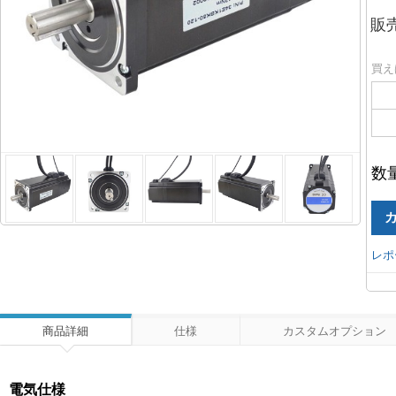
販
買え
数
レポ
商品詳細
仕様
カスタムオプション
電気仕様