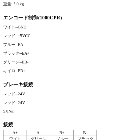
重量: 5.0 kg
エンコード制御(1000CPR)
ワイト--GND
レッド--+5VCC
ブルー--EA-
ブラック--EA+
グリーン--EB-
キイロ--EB+
ブレーキ接続
レッド--24V+
レッド--24V-
5.0Nm
接続
A+
A-
B+
B-
ワイト
グリーン
ブルー
ブラック