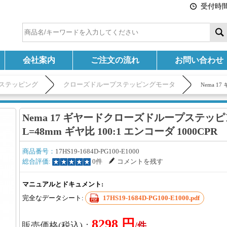
受付時間:
会社案内
ご注文の流れ
お問い合わせ
ステッピング
クローズドループステッピングモータ
Nema 1
Nema 17 ギヤードクローズドループステッ
L=48mm ギヤ比 100:1 エンコーダ 1000CPR
商品番号：
17HS19-1684D-PG100-E1000
総合評価:
0件
コメントを残す
マニュアルとドキュメント:
完全なデータシート:
17HS19-1684D-PG100-E1000.pdf
8298 円
販売価格(税込)：
/件