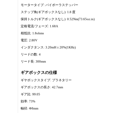
モータータイプ: バイポーラステッパー
ステップ角(ギアボックスなし): 1.8 度
保持トルク(ギアボックスなし): 0.52Nm(73.65oz.in)
定格電流/フェーズ: 1.68A
相抵抗: 1.8ohms
電圧: 2.80V
インダクタンス: 3.20mH ± 20%(1KHz)
リードの数: 4
リード長: 300mm
ギアボックスの仕様
ギヤボックスタイプ: プラネタリー
ギアボックスの長さ: 42.7mm
ギア比: 99.05
効率: 73%
軸径: Φ8mm