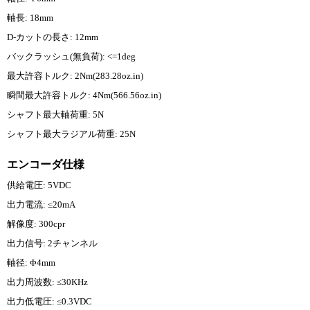
軸長: 18mm
D-カットの長さ: 12mm
バックラッシュ(無負荷): <=1deg
最大許容トルク: 2Nm(283.28oz.in)
瞬間最大許容トルク: 4Nm(566.56oz.in)
シャフト最大軸荷重: 5N
シャフト最大ラジアル荷重: 25N
エンコーダ仕様
供給電圧: 5VDC
出力電流: ≤20mA
解像度: 300cpr
出力信号: 2チャンネル
軸径: Φ4mm
出力周波数: ≤30KHz
出力低電圧: ≤0.3VDC