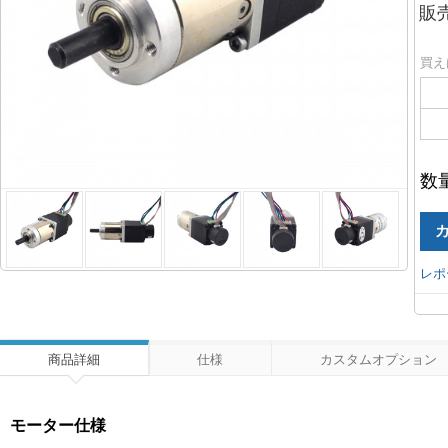
販
買え
数
レポ
商品詳細
仕様
カスタムオプション
モーター仕様