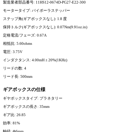
製造業者部品番号: 11HS12-0674D-PG27-E22-300
モータータイプ: バイポーラステッパー
ステップ角(ギアボックスなし): 1.8 度
保持トルク(ギアボックスなし): 0.07Nm(9.91oz.in)
定格電流/フェーズ: 0.67A
相抵抗: 5.60ohms
電圧: 3.75V
インダクタンス: 4.00mH ± 20%(1KHz)
リードの数: 4
リード長: 500mm
ギアボックスの仕様
ギヤボックスタイプ: プラネタリー
ギアボックスの長さ: 35mm
ギア比: 26.85
効率: 81%
軸径: Φ6mm