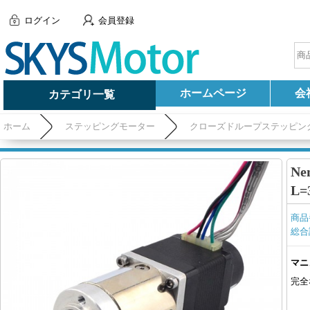
ログイン
会員登録
ホームページ
会
カテゴリ一覧
ホーム
ステッピングモーター
クローズドループステッピン
コーダ 300CPR
N
L=
商品
総合
マニ
完全