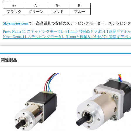
A+
A-
B+
B-
ブラック
グリーン
レッド
ブルー
Skysmotor.com
で、高品質且つ安値のステッピングモーター、ステッピング
Prev: Nema 11 ステッピングモータL=31mmと後軸&ギヤ比14:1遊星ギアボ
Next: Nema 11 ステッピングモータL=31mmと後軸&ギヤ比27:1遊星ギアボ
関連製品