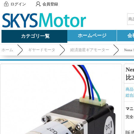
ログイン
会員登録
ホームページ
会
カテゴリ一覧
ホーム
ギヤードモータ
経済遊星ギアモーター
Nem
N
比
商品
総合
マニ
完全
販