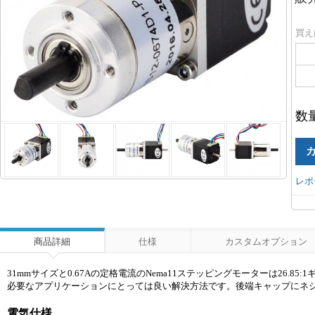
買え
数
レポ
商品詳細
仕様
カスタムオプション
31mmサイズと0.67Aの定格電流のNema11ステッピングモーターは26
必要なアプリケーションにとっては良い解決方法です。後端キャップにネジ
電気仕様