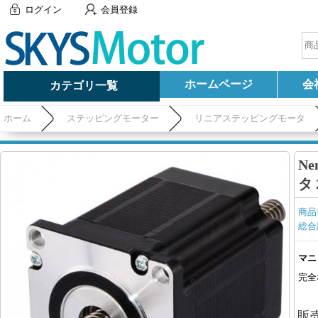
ログイン
会員登録
ホームページ
会
カテゴリ一覧
ホーム
ステッピングモーター
リニアステッピングモータ
N
タ 
商品
総合
マニ
完全
販