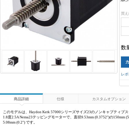
買え
数
レポ
商品詳細
仕様
カスタムオプション
このモデルは、Haydon Kerk 57000シリーズサイズ23のノンキャ
1.8度2.5A Nema23テッピングモーターで、直径9.53mm (0.3752")
5.08mm (0.2") です。