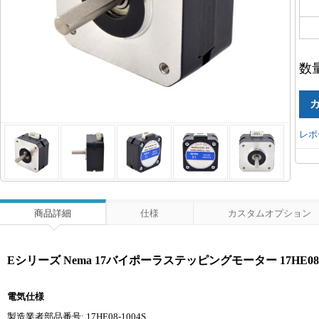
数
レポ
商品詳細
仕様
カスタムオプション
Eシリーズ Nema 17バイポーラステッピングモーター 17HE08-1004S
電気仕様
製造業者部品番号: 17HE08-1004S