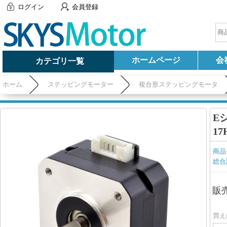
ログイン
会員登録
ホームページ
会
カテゴリ一覧
ホーム
ステッピングモーター
複合形ステッピングモータ
E
17
商品
総合
販
買え