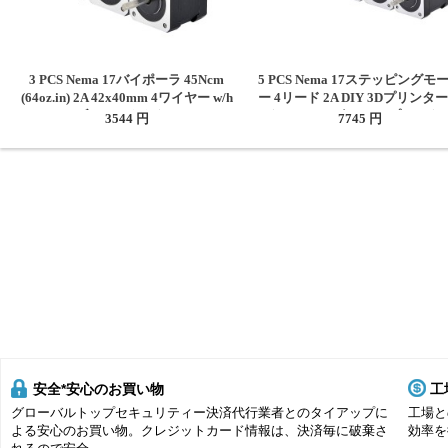
3 PCS Nema 17バイポーラ 45Ncm
5 PCS Nema 17ステッピングモ
(64oz.in) 2A 42x40mm 4ワイヤー w/h
ー 4リード 2A DIY 3Dプリンタ
1mケーブル＆コネクタ (17HS16-
ーターCNCロボット3Dプリンタ
3544 円
7745 円
2004S1)
適用 17HS19-2004S1
安全*安心のお買い物
工
グローバルトップセキュリティー決済代行業者とのタイアップに
工場と
よる安心のお買い物。クレジットカード情報は、決済毎に破棄さ
効率を