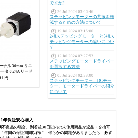
ですか?
26 Jul 2024 03:06:46
ステッピングモーターの共振を軽
減するための方法について
19 Jul 2024 03:15:00
2相ステッピングモーターと5相ス
テッピングモーターの違いについ
て
12 Jul 2024 02:27:53
ステッピングモータードライバー
ターナル 30mm リニ
を選択する方法
タ 0.24A リード
05 Jul 2024 02:33:00
m 長さ150mm
81 円
ステッピングモーター、DCモー
ター、モータードライバーの紹介
について
1年保証安心購入
期不良品の場合、到着後30日以内の未使用商品が返品・交換可
。1年間の保証期間以内に、何らかの問題がありましたら、必ず