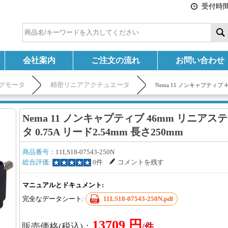
受付時間:
会社案内
ご注文の流れ
お問い合わせ
グモータ
精密リニアアクチュエータ
Nema 11 ノンキャプティブ 
Nema 11 ノンキャプティブ 46mm リニア
タ 0.75A リード2.54mm 長さ250mm
商品番号：
11LS18-07543-250N
総合評価:
0件
コメントを残す
マニュアルとドキュメント:
完全なデータシート:
11LS18-07543-250N.pdf
13709 円
販売価格(税込)：
/件