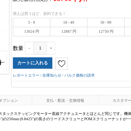
買えば買うほど、節約できる！
5 - 9
10 - 49
50 - 99
13024 円
12887 円
12750 円
数量
-
+
レポートエラー / 在庫知らせ / バルク価格の請求
オプション
支払・配送・交換情報
カスタマーレ
1のダブルスタックステッピングモーター直線アクチュエータとほとんど同じです。機体
0.1874")の250mm (9.8425")の長さのリードスクリューとPOMスクリューナッ