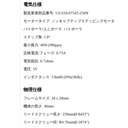
電気仕様
製造業者部品番号: 11LS18-07543-250N
モータータイプ: ノンキャプティブステッピングモータ
バイポーラ/ユニポーラ: バイポーラ
ステップ角: 1.8°
最小推力: 40N (300pps)
定格電流/フェーズ: 0.75A
電気抵抗: 6.7ohms
電圧: 5V
インダクタンス: 5.8mH±20%(1KHz)
物理仕様
フレームサイズ: 28 x 28mm
機体の長さ: 46mm
リードスクリュー長さ: 250mm(9.8425")
リードスクリュー径: Φ4.76mm(0.1874")