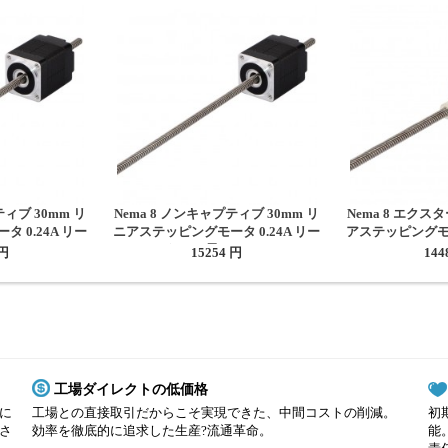
ティブ 30mm リ
Nema 8 ノンキャプティブ 30mm リ
Nema 8 エクス
 0.24A リー
ニアステッピングモータ 0.24A リー
アステッピングモー
150mm
ド4mm 長さ150mm
0.6096m
 円
15254 円
144
工場ダイレクトの低価格
に
工場との直接取引だからこそ実現できた、中間コストの削減。
初
さ
効率を徹底的に追求した生産?流通革命。
能