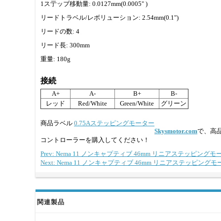
1ス亍ッブ移動量: 0.0127mm(0.0005" )
リードトラベル/レボリューション: 2.54mm(0.1")
リードの数: 4
リード長: 300mm
重量: 180g
接続
A+
A-
B+
B-
レッド
Red/White
Green/White
グリーン
商品ラベル
0.75Aステッピングモーター
Skysmotor.com
で、高
コントローラーを購入してください！
Prev: Nema 11 ノンキャプティブ 46mm リニアステッピングモータ
Next: Nema 11 ノンキャプティブ 46mm リニアステッピングモータ
関連製品