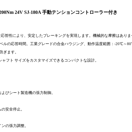
0Nm 24V SJ-180A 手動テンションコントローラー付き
とリニアな応答性により、安定したブレーキングを実現します。機械的な摩擦はあり
ルの応答時間。工業グレードの合金ハウジング、動作温度範囲：-20℃～80
防ぎます。
用にシャフト サイズをカスタマイズできるコンパクトな設計。
およびシート製造機の張力制御。
ムの安全停止。
インの張力調整。