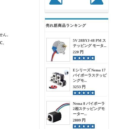
売れ筋商品ランキング
ません。
5V 28BYJ-48 PM ス
℃。
テッピング モータ...
220 円
Eシリーズ Nema 17
バイポーラステッピ
ングモ...
3253 円
Nema 8 バイポーラ
2相ステッピングモ
ーター...
2809 円