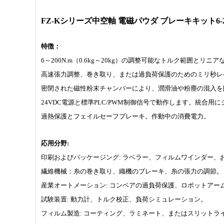
FZ-Kシリーズ中空軸 電磁パウダ ブレーキキット6-20
特徴：
6～200N.m（0.6kg～20kg）の調整可能なトルク範囲
高速張力調整、巻き取り、または過負荷保護のためのミリ秒レベ
密閉された磁性粉末チャンバーにより、潤滑油や粉塵の混入を
24VDC電源と標準PLC/PWM制御信号で動作します。統合
過熱保護とフェイルセーフブレーキ。作動中の消費電力。
応用分野:
印刷およびパッケージング: ラベラー、フィルムワインダー、
繊維機械：糸の巻き取り、織機のブレーキ、糸の張力の調節。
産業オートメーション: コンベアの過負荷保護、ロボットアー
試験装置: 動力計、トルク校正、負荷シミュレーション。
フィルム製造: コーティング、ラミネート、またはスリットラ