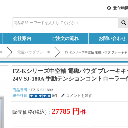
受付時間:
会社案内
ご注文の流れ
お問い合わせ
キ
電磁パウダブレーキ
FZ-Kシリーズ中空軸 電磁パウダ ブレーキキット
FZ-Kシリーズ中空軸 電磁パウダ ブレーキキット
24V SJ-180A 手動テンションコントローラー
商品番号：
FZ-K-SJ-180A
総合評価:
0件
コメントを残す
27785 円
販売価格(税込)：
/件