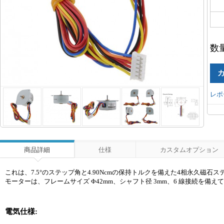
数
レポ
商品詳細
仕様
カスタムオプション
これは、7.5°のステップ角と4.90Ncmの保持トルクを備えた4相永久磁石ス
モーターは、フレームサイズ Φ42mm、シャフト径 3mm、6 線接続を
電気仕様: