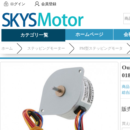
ログイン
会員登録
ホームページ
会
カテゴリ一覧
ホーム
ステッピングモーター
PM型ステッピングモータ
O
01
商品
総合
販
買え