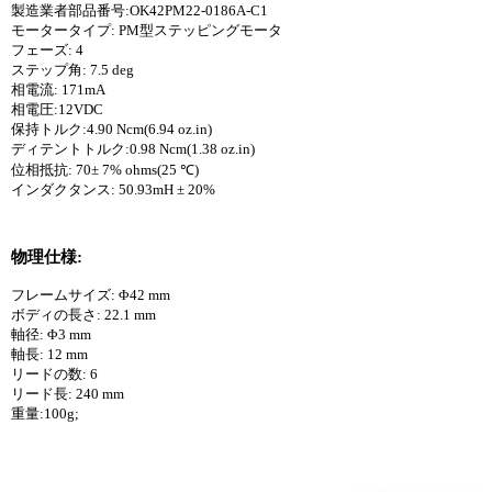
製造業者部品番号:OK42PM22-0186A-C1
モータータイプ: PM型ステッピングモータ
フェーズ: 4
ステップ角: 7.5 deg
相電流: 171mA
相電圧:12VDC
保持トルク:4.90 Ncm(6.94 oz.in)
ディテントトルク:0.98 Ncm(1.38 oz.in)
位相抵抗: 70± 7% ohms(25 ℃)
インダクタンス: 50.93mH ± 20%
物理仕様:
フレームサイズ: Φ42 mm
ボディの長さ: 22.1 mm
軸径: Φ3 mm
軸長: 12 mm
リードの数: 6
リード長: 240 mm
重量:100g;