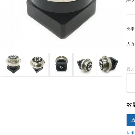
比率
入力
買え
数
レポ