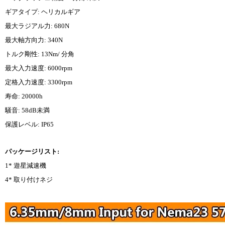
ギアタイプ: ヘリカルギア
最大ラジアル力: 680N
最大軸方向力: 340N
トルク剛性: 13Nm/ 分角
最大入力速度: 6000rpm
定格入力速度: 3300rpm
寿命: 20000h
騒音: 58dB未満
保護レベル: IP65
パッケージリスト:
1* 遊星減速機
4* 取り付けネジ