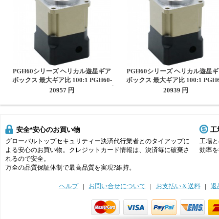
PGH60シリーズ ヘリカル遊星ギア
PGH60シリーズ ヘリカル遊星
ボックス 最大ギア比 100:1 PGH60-
ボックス 最大ギア比 100:1 PGH6
L2SW-Stepper (Nema 23/24ステッピ
L2SW-SERVO (Nema 23/24サ
20957 円
20939 円
ングモーター用)
ーター用)
安全*安心のお買い物
工
グローバルトップセキュリティー決済代行業者とのタイアップに
工場と
よる安心のお買い物。クレジットカード情報は、決済毎に破棄さ
効率を
れるので安全。
万全の品質保証体制で最高品質を実現?維持。
ヘルプ
|
お問い合せについて
|
お支払い＆送料
|
返