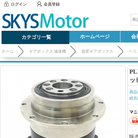
ログイン
会員登録
ホームページ
会
カテゴリ一覧
ホーム
ギアボックス 減速機
遊星ギアボックス
ヘリ
P
ッ
商品
総合
マニ
販